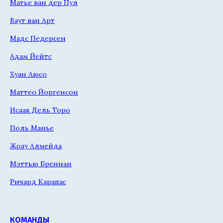
Матье ван дер Пул
Ваут ван Арт
Мадс Педерсен
Адам Йейтс
Хуан Аюсо
Маттео Йоргенсон
Исаак Дель Торо
Поль Манье
Жоау Алмейда
Мэттью Бреннан
Ричард Карапас
КОМАНДЫ