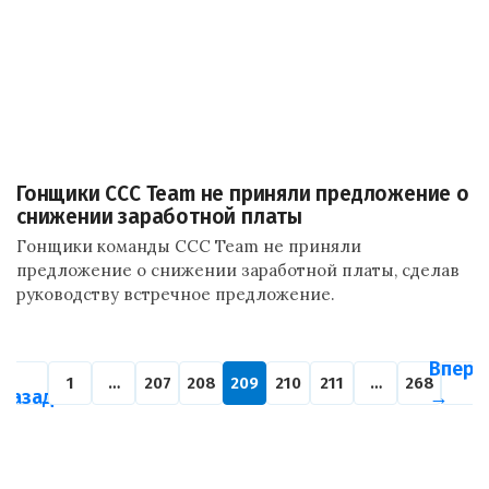
Гонщики CCC Team не приняли предложение о
снижении заработной платы
Гонщики команды CCC Team не приняли
предложение о снижении заработной платы, сделав
руководству встречное предложение.
←
Впере
1
…
207
208
209
210
211
…
268
Назад
→