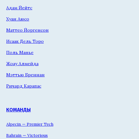
Адам Йейтс
Хуан Аюсо
Маттео Йоргенсон
Исаак Дель Торо
Поль Манье
Жоау Алмейда
Мэттью Бреннан
Ричард Карапас
КОМАНДЫ
Alpecin — Premier Tech
Bahrain — Victorious