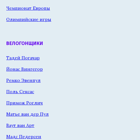
Чемпионат Европы
Олимпийские игры
ВЕЛОГОНЩИКИ
Тадей Погачар
Йонас Вингегор
Ремко Эвенпул
Поль Сексас
Примож Роглич
Матье ван дер Пул
Ваут ван Арт
Мадс Педерсен