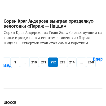
Сорен Краг Андерсен выиграл «разделку»
велогонки «Париж — Ницца»
Сорен Краг Андерсен из Team Sunweb стал лучшим на
гонке с раздельным стартом велогонки «Париж —
Ницца». Четвёртый этап стал самым коротким…
←
Впере
1
…
210
211
212
213
214
…
268
Назад
→
ШОССЕ