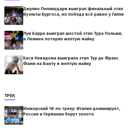
Джулио Пеллиццари выиграл финальный этап
Вуэльты Бургоса, но победа всё равно у Галля
Луи Барре выиграл шестой этап Тура Польши,
а Леммен потерял желтую майку
Кася Невядома выиграла этап Тур де Франс
Фамм на Ванту и желтую майку
ТРЕК
Юниорский ЧЕ по треку: Италия доминирует,
Россия и Германия берут золото