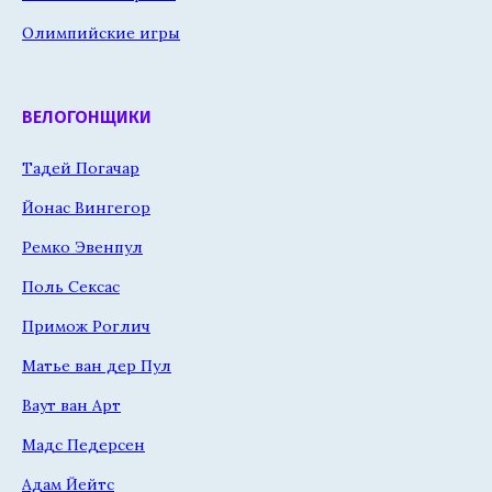
Олимпийские игры
ВЕЛОГОНЩИКИ
Тадей Погачар
Йонас Вингегор
Ремко Эвенпул
Поль Сексас
Примож Роглич
Матье ван дер Пул
Ваут ван Арт
Мадс Педерсен
Адам Йейтс