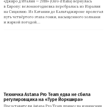
«Джиро д’Италия — 2018» (Giro d’Italia) вернулась
в Европу: веломногодневка перебралась из Изралия
на Сицилию. Из Катании до Кальтаджироне пролегал
путь четвёртого этапа гонки, насыщенного холмами
и жаркой погодой.…
Техничка Astana Pro Team едва не сбила
регулировщика на «Туре Йоркшира»
Представители Astana Pro Team принесла извинения