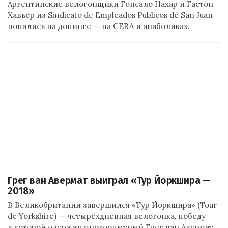
Аргентинские велогонщики Гонсало Нахар и Гастон
Хавьер из Sindicato de Empleados Publicos de San Juan
попались на допинге — на CERA и анаболиках.
Грег ван Авермат выиграл «Тур Йоркшира —
2018»
В Великобритании завершился «Тур Йоркшира» (Tour
de Yorkshire) — четырёхдневная велогонка, победу
в которой одержал многоопытный Грег ван Авермат