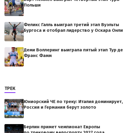
Польши
Феликс Галль выиграл третий этап Вуэльты
Бургоса и отобрал лидерство у Оскара Онли
Деми Воллеринг выиграла пятый этап Тур де
Франс Фамм
ТРЕК
Юниорский ЧЕ по треку: Италия доминирует,
Россия и Германия берут золото
Берлин примет чемпионат Европы
по трековому велоспорту 2027 года