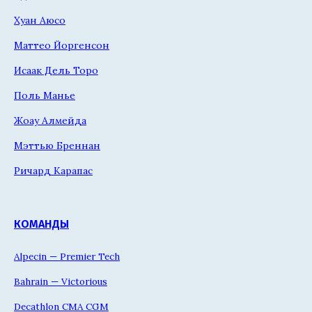
Хуан Аюсо
Маттео Йоргенсон
Исаак Дель Торо
Поль Манье
Жоау Алмейда
Мэттью Бреннан
Ричард Карапас
КОМАНДЫ
Alpecin — Premier Tech
Bahrain — Victorious
Decathlon CMA CGM