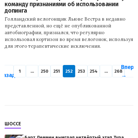
команду признаниями об использовании
допинга
Голландский велогонщик Льюве Вестра в недавно
представленной, но ещё не опубликованной
автобиографии, признался, что регулярно
использовал кортизон во время велогонок, используя
для этого терапевтические исключения.
←
Впере
1
…
250
251
252
253
254
…
268
Назад
→
ШОССЕ
Барт Леммен выиграл четвёртый этап Тура