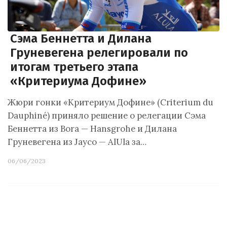
Сэма Беннетта и Дилана
Груневегена релегировали по
итогам третьего этапа
«Критериума Дофине»
Жюри гонки «Критериум Дофине» (Criterium du
Dauphiné) приняло решение о релегации Сэма
Беннетта из Bora — Hansgrohe и Дилана
Груневегена из Jayco — AlUla за…
06/06/2023