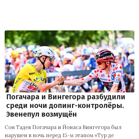
Погачара и Вингегора разбудили
среди ночи допинг-контролёры.
Эвенепул возмущён
Сон Тадея Погачара и Йонаса Вингегора был
нарушен в ночь перед 15-м этапом «Тур де