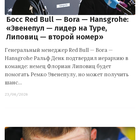
Босс Red Bull — Bora — Hansgrohe:
«Эвенепул — лидер на Туре,
Липовиц — второй номер»
Генеральный менеджер Red Bull — Bora —
Hansgrohe Ральф Денк подтвердил иерархию в
команде: немец Флориан Липовиц будет
помогать Ремко Эвенепулу, но может получить
шанс…
23/06/2026