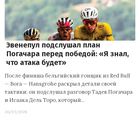
Эвенепул подслушал план
Погачара перед победой: «Я знал,
что атака будет»
После финиша бельгийский гонщик из Red Bull
— Bora — Hansgrohe раскрыл детали своей
тактики: он подслушал разговор Тадея Погачара
и Исаака Дель Торо, который…
20/07/2026