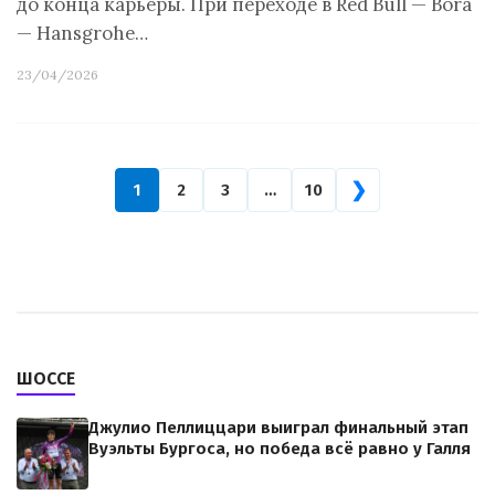
до конца карьеры. При переходе в Red Bull — Bora
— Hansgrohe…
23/04/2026
❯
1
2
3
…
10
ШОССЕ
Джулио Пеллиццари выиграл финальный этап
Вуэльты Бургоса, но победа всё равно у Галля