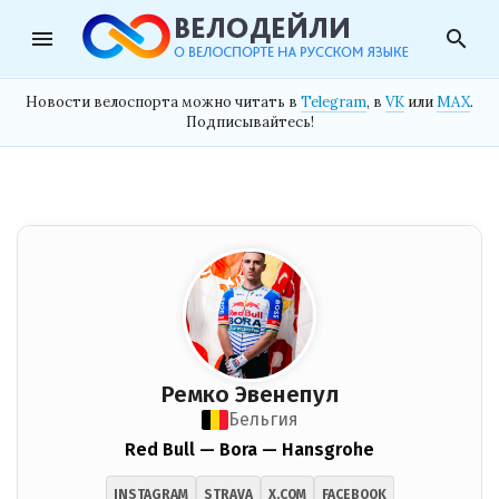
menu
search
Новости велоспорта можно читать в
Telegram
, в
VK
или
MAX
.
Подписывайтесь!
Ремко Эвенепул
Бельгия
Red Bull — Bora — Hansgrohe
INSTAGRAM
STRAVA
X.COM
FACEBOOK