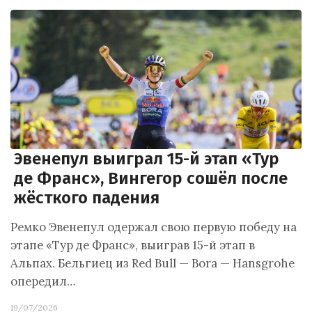
Эвенепул выиграл 15-й этап «Тур
де Франс», Вингегор сошёл после
жёсткого падения
Ремко Эвенепул одержал свою первую победу на
этапе «Тур де Франс», выиграв 15-й этап в
Альпах. Бельгиец из Red Bull — Bora — Hansgrohe
опередил…
19/07/2026