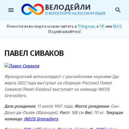
menu
search
Новости велоспорта можно читать в
Telegram
, в
VK
или
MAX
.
Подписывайтесь!
ПАВЕЛ СИВАКОВ
Французский велосипедист с российскими корнями (до
марта 2022 года выступал за сборную Россию) Павел
Сиваков (Pavel Sivakov) выступает за команду INEOS
Grenadiers.
Дата рождения
: 11 июля 1997 года.
Место рождения
: Сан-
Дона-ди-Пьяве (Франция).
Рост
: 188 см
Вес
: 70 кг.
Текущая
команда
:
INEOS Grenadiers
.