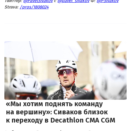
Твиттер
:
@PavelSivakov
I
:
@pavel_sivakov
Ф
:
@PSivakov
Strava
:
/pros/1808024
«Мы хотим поднять команду
на вершину»: Сиваков близок
к переходу в Decathlon CMA CGM