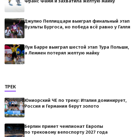
Франс Фамм и захватила жёлтую майку
Джулио Пеллиццари выиграл финальный этап
Вуэльты Бургоса, но победа всё равно у Галля
Луи Барре выиграл шестой этап Тура Польши,
а Леммен потерял желтую майку
ТРЕК
Юниорский ЧЕ по треку: Италия доминирует,
Россия и Германия берут золото
Берлин примет чемпионат Европы
по трековому велоспорту 2027 года