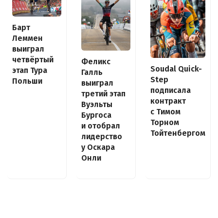
Барт
Леммен
выиграл
четвёртый
Феликс
Soudal Quick-
этап Тура
Галль
Step
Польши
выиграл
подписала
третий этап
контракт
Вуэльты
с Тимом
Бургоса
Торном
и отобрал
Тойтенбергом
лидерство
у Оскара
Онли