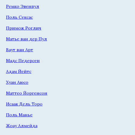
Ремко Эвенпул
Поль Сексас
Примож Роглич
Матье ван дер Пул
Ваут ван Арт
Мадс Педерсен
Адам Йейтс
Хуан Аюсо
Маттео Йоргенсон
Исаак Дель Торо
Поль Манье
Жоау Алмейда