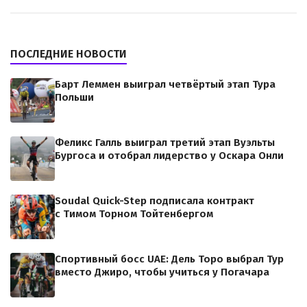
ПОСЛЕДНИЕ НОВОСТИ
Барт Леммен выиграл четвёртый этап Тура
Польши
Феликс Галль выиграл третий этап Вуэльты
Бургоса и отобрал лидерство у Оскара Онли
Soudal Quick-Step подписала контракт
с Тимом Торном Тойтенбергом
Спортивный босс UAE: Дель Торо выбрал Тур
вместо Джиро, чтобы учиться у Погачара