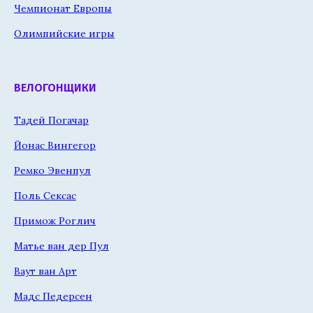
Чемпионат Европы
Олимпийские игры
ВЕЛОГОНЩИКИ
Тадей Погачар
Йонас Вингегор
Ремко Эвенпул
Поль Сексас
Примож Роглич
Матье ван дер Пул
Ваут ван Арт
Мадс Педерсен