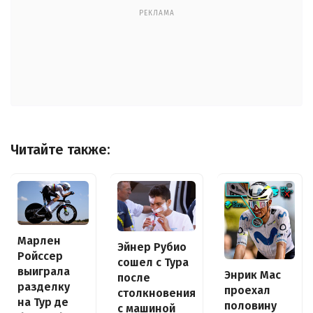
РЕКЛАМА
Читайте также:
Марлен
Эйнер Рубио
Ройссер
сошел с Тура
выиграла
Энрик Мас
после
разделку
проехал
столкновения
на Тур де
половину
с машиной