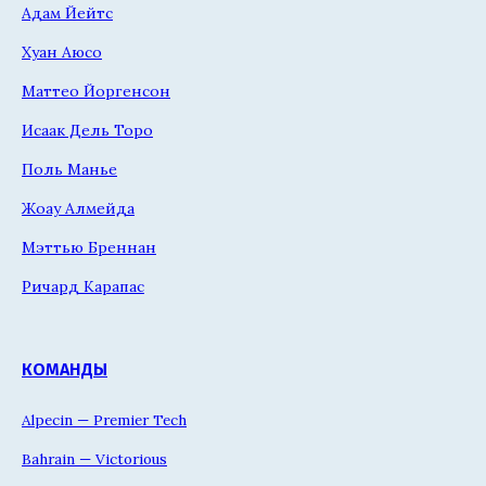
Адам Йейтс
Хуан Аюсо
Маттео Йоргенсон
Исаак Дель Торо
Поль Манье
Жоау Алмейда
Мэттью Бреннан
Ричард Карапас
КОМАНДЫ
Alpecin — Premier Tech
Bahrain — Victorious