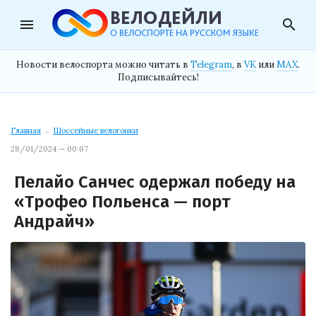
menu
search
Новости велоспорта можно читать в
Telegram
, в
VK
или
MAX
.
Подписывайтесь!
Главная
→
Шоссейные велогонки
28/01/2024 — 00:07
Пелайо Санчес одержал победу на
«Трофео Польенса — порт
Андрайч»