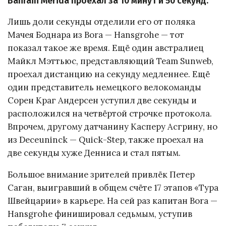
Bahrain Merida проехал за 10 минут и 50 секунд.
Лишь доли секунды отделили его от поляка
Мачея Боднара из Bora — Hansgrohe — тот
показал такое же время. Ещё один австралиец
Майкл Мэттьюс, представляющий Team Sunweb,
проехал дистанцию на секунду медленнее. Ещё
один представитель немецкого велокоманды
Сорен Краг Андерсен уступил две секунды и
расположился на четвёртой строчке протокола.
Впрочем, другому датчанину Касперу Асгрину, но
из Deceuninck — Quick-Step, также проехал на
две секунды хуже Денниса и стал пятым.
Большое внимание зрителей привлёк Петер
Саган, выигравший в общем счёте 17 этапов «Тура
Швейцарии» в карьере. На сей раз капитан Bora —
Hansgrohe финишировал седьмым, уступив