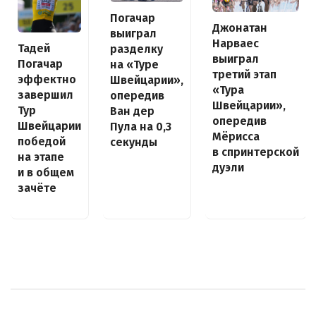
Погачар
Джонатан
выиграл
Нарваес
Тадей
разделку
выиграл
Погачар
на «Туре
третий этап
эффектно
Швейцарии»,
«Тура
завершил
опередив
Швейцарии»,
Тур
Ван дер
опередив
Швейцарии
Пула на 0,3
Мёрисса
победой
секунды
в спринтерской
на этапе
дуэли
и в общем
зачёте