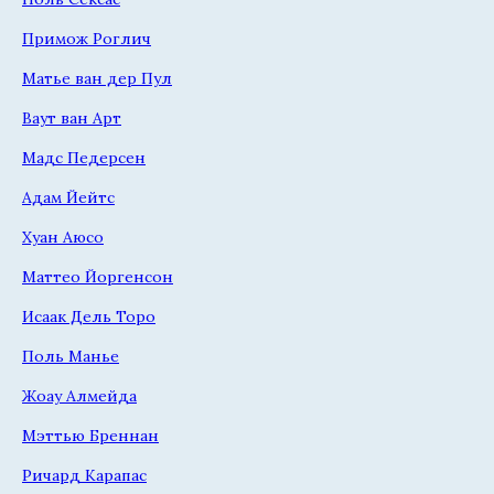
Примож Роглич
Матье ван дер Пул
Ваут ван Арт
Мадс Педерсен
Адам Йейтс
Хуан Аюсо
Маттео Йоргенсон
Исаак Дель Торо
Поль Манье
Жоау Алмейда
Мэттью Бреннан
Ричард Карапас