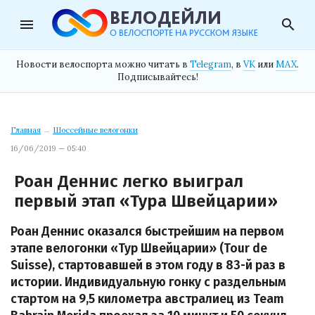
menu
search
Новости велоспорта можно читать в
Telegram
, в
VK
или
MAX
.
Подписывайтесь!
Главная
→
Шоссейные велогонки
16/06/2019 — 05:40
Роан Деннис легко выиграл
первый этап «Тура Швейцарии»
Роан Деннис оказался быстрейшим на первом
этапе велогонки «Тур Швейцарии» (Tour de
Suisse), стартовавшей в этом году в 83-й раз в
истории. Индивидуальную гонку с раздельным
стартом на 9,5 километра австралиец из Team