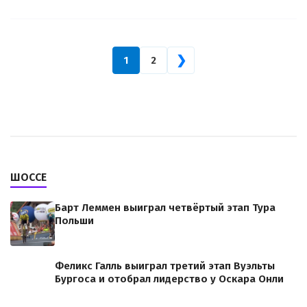
❯
1
2
ШОССЕ
Барт Леммен выиграл четвёртый этап Тура
Польши
Феликс Галль выиграл третий этап Вуэльты
Бургоса и отобрал лидерство у Оскара Онли