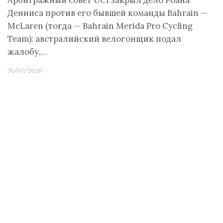
Арбитражный совет UCI закрыл дело Роана
Денниса против его бывшей команды Bahrain —
McLaren (тогда — Bahrain Merida Pro Cycling
Team): австралийский велогонщик подал
жалобу,…
31/07/2020