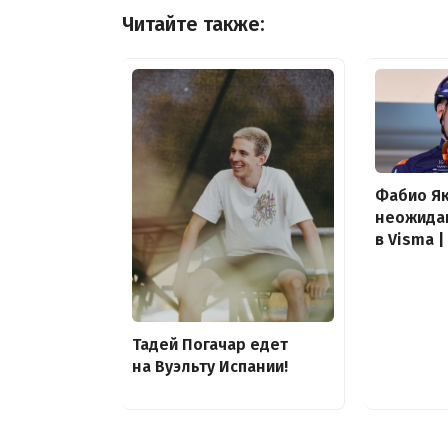
Читайте также:
Фабио Я
неожида
в Visma |
Тадей Погачар едет
на Вуэльту Испании!