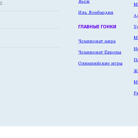
Льеж
2.
М
Иль Ломбардия
А
Х
ГЛАВНЫЕ ГОНКИ
М
Чемпионат мира
И
Чемпионат Европы
П
Олимпийские игры
Ж
М
Р