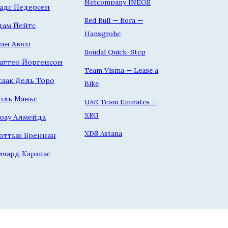
Netcompany INEOS
адс Педерсен
Red Bull — Bora —
дам Йейтс
Hansgrohe
уан Аюсо
Soudal Quick-Step
аттео Йоргенсон
Team Visma — Lease a
саак Дель Торо
Bike
оль Манье
UAE Team Emirates —
XRG
оау Алмейда
XDS Astana
эттью Бреннан
ичард Карапас