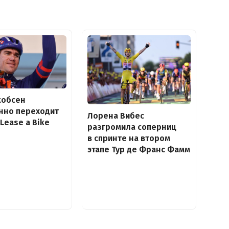
кобсен
нно переходит
Лорена Вибес
 Lease a Bike
разгромила соперниц
в спринте на втором
этапе Тур де Франс Фамм