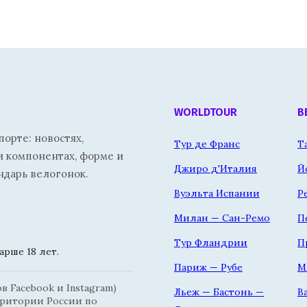
WORLDTOUR
В
орте: новостях,
Тур де Франс
Т
и компонентах, форме и
Джиро д'Италия
Й
ндарь велогонок.
Вуэльта Испании
Р
Милан — Сан-Ремо
П
Тур Фландрии
П
рше 18 лет.
Париж — Рубе
М
 Facebook и Instagram)
Льеж — Бастонь —
В
рритории России по