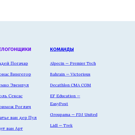
ЕЛОГОНЩИКИ
КОМАНДЫ
адей Погачар
Alpecin — Premier Tech
онас Вингегор
Bahrain — Victorious
емко Эвенпул
Decathlon CMA CGM
оль Сексас
EF Education —
EasyPost
римож Роглич
Groupama — FDJ United
атье ван дер Пул
Lidl — Trek
аут ван Арт