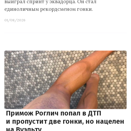
выиграл спринт у эквадорца. Он стал
единоличным рекордсменом гонки.
01/08/2026
Примож Роглич попал в ДТП
и пропустит две гонки, но нацелен
на Вуэльту