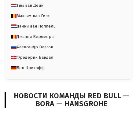
Тим ван Дейк
Максим ван Гилс
Данни ван Поппель
Джанни Вермеерш
Александр Власов
Фредерик Вандал
Бен Цвихофф
НОВОСТИ КОМАНДЫ RED BULL —
BORA — HANSGROHE