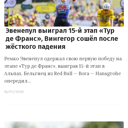
Эвенепул выиграл 15-й этап «Тур
де Франс», Вингегор сошёл после
жёсткого падения
Ремко Эвенепул одержал свою первую победу на
этапе «Тур де Франс», выиграв 15-й этап в
Альпах. Бельгиец из Red Bull — Bora — Hansgrohe
опередил…
19/07/2026