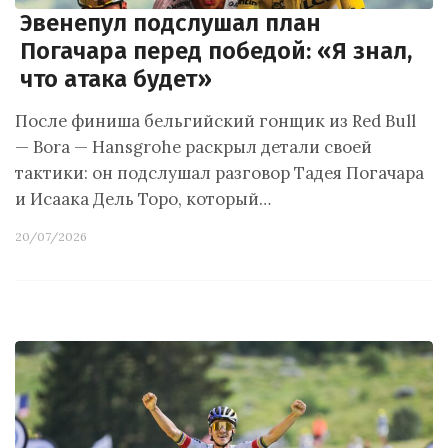
Эвенепул подслушал план
Погачара перед победой: «Я знал,
что атака будет»
После финиша бельгийский гонщик из Red Bull
— Bora — Hansgrohe раскрыл детали своей
тактики: он подслушал разговор Тадея Погачара
и Исаака Дель Торо, который…
20/07/2026