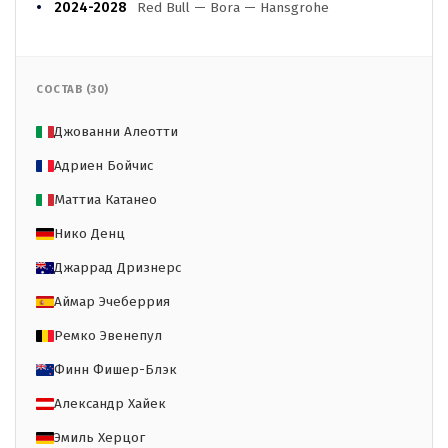
2024-2028
Red Bull — Bora — Hansgrohe
СОСТАВ (30)
Джованни Алеотти
Адриен Бойчис
Маттиа Катанео
Нико Денц
Джаррад Дризнерс
Аймар Эчеберрия
Ремко Эвенепул
Финн Фишер-Блэк
Александр Хайек
Эмиль Херцог