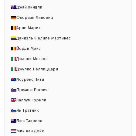
Джай Хиндли
Флориан Липовиц
Арне Марит
Даниэль Фелипе Мартинес
Йорди Мёйс
Джанни Москон
Джулио Пеллиццари
Лоуренс Пити
Примож Роглич
Каллум Торнли
Ян Тратник
Люк Таквелл
Мик ван Дейк