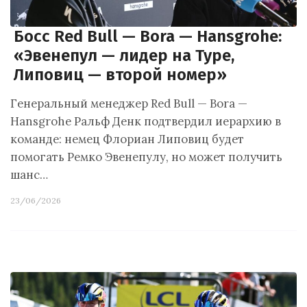
Босс Red Bull — Bora — Hansgrohe:
«Эвенепул — лидер на Туре,
Липовиц — второй номер»
Генеральный менеджер Red Bull — Bora —
Hansgrohe Ральф Денк подтвердил иерархию в
команде: немец Флориан Липовиц будет
помогать Ремко Эвенепулу, но может получить
шанс…
23/06/2026