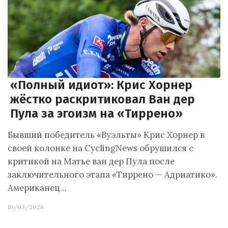
«Полный идиот»: Крис Хорнер
жёстко раскритиковал Ван дер
Пула за эгоизм на «Тиррено»
Бывший победитель «Вуэльты» Крис Хорнер в
своей колонке на CyclingNews обрушился с
критикой на Матье ван дер Пула после
заключительного этапа «Тиррено — Адриатико».
Американец…
16/03/2026