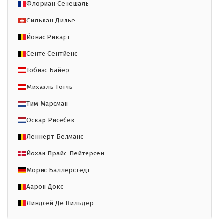
Флориан Сенешаль
Сильван Дилье
Йонас Рикарт
Сенте Сентйенс
Тобиас Байер
Михаэль Гогль
Тим Марсман
Оскар Рисебек
Леннерт Белманс
Йохан Прайс-Пейтерсен
Морис Баллерстедт
Аарон Докс
Линдсей Де Вильдер