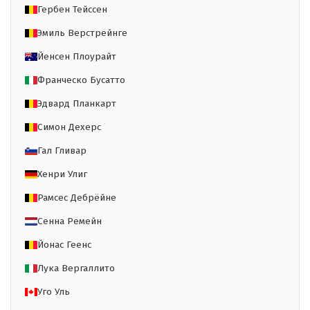
Гербен Тейссен
Эмиль Верстрейнге
Йенсен Плоурайт
Франческо Бусатто
Эдвард Планкарт
Симон Дехерс
Гал Гливар
Хенри Улиг
Рамсес Дебрёйне
Сенна Ремейн
Йонас Геенс
Лука Вергаллито
Уго Уль