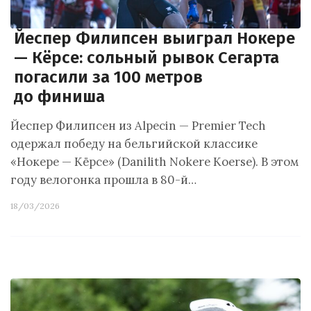
Йеспер Филипсен выиграл Нокере
— Кёрсе: сольный рывок Сегарта
погасили за 100 метров
до финиша
Йеспер Филипсен из Alpecin — Premier Tech
одержал победу на бельгийской классике
«Нокере — Кёрсе» (Danilith Nokere Koerse). В этом
году велогонка прошла в 80-й…
18/03/2026