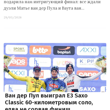
подарила нам интригующий финал: все ждали
дуэли Матье ван дер Пула и Ваута ван…
29/03/2026
Ван дер Пул выиграл E3 Saxo
Classic 60-километровым соло,
едва не сорвав финиш