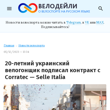
menu
search
Новости велоспорта можно читать в
Telegram
, в
VK
или
MAX
.
Подписывайтесь!
Главная
→
Новости велоспорта
05/12/2023 — 13:34
20-летний украинский
велогонщик подписал контракт с
Corratec — Selle Italia