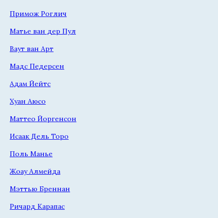
Примож Роглич
Матье ван дер Пул
Ваут ван Арт
Мадс Педерсен
Адам Йейтс
Хуан Аюсо
Маттео Йоргенсон
Исаак Дель Торо
Поль Манье
Жоау Алмейда
Мэттью Бреннан
Ричард Карапас