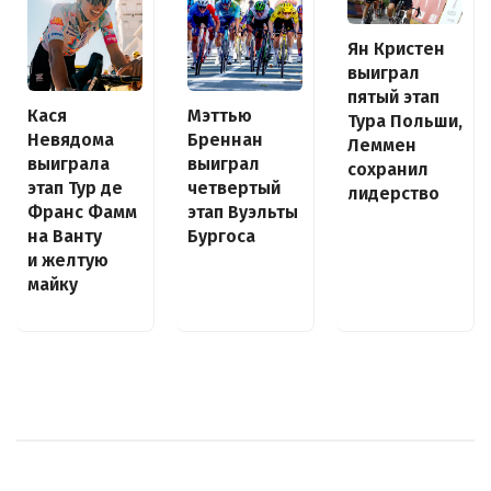
Ян Кристен
выиграл
пятый этап
Кася
Мэттью
Тура Польши,
Невядома
Бреннан
Леммен
выиграла
выиграл
сохранил
этап Тур де
четвертый
лидерство
Франс Фамм
этап Вуэльты
на Ванту
Бургоса
и желтую
майку