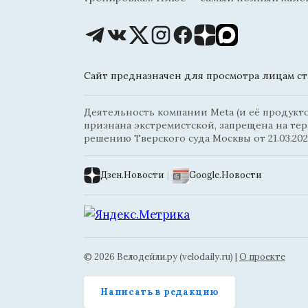
Сайт предназначен для просмотра лицам ста
Деятельность компании Meta (и её продуктов
признана экстремистской, запрещена на те
решению Тверского суда Москвы от 21.03.202
Дзен.Новости
|
Google.Новости
© 2026 Велодейли.ру (velodaily.ru) |
О проекте
Написать в редакцию