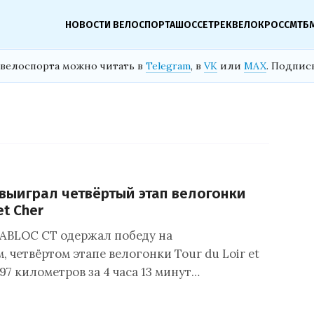
НОВОСТИ ВЕЛОСПОРТА
ШОССЕ
ТРЕК
ВЕЛОКРОСС
МТБ
велоспорта можно читать в
Telegram
, в
VK
или
MAX
. Подпис
выиграл четвёртый этап велогонки
et Cher
 ABLOC CT одержал победу на
 четвёртом этапе велогонки Tour du Loir et
197 километров за 4 часа 13 минут…