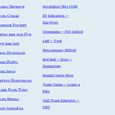
емко Эвенпул
Decathlon CMA CGM
оль Сексас
EF Education —
EasyPost
римож Роглич
Groupama — FDJ United
атье ван дер Пул
Lidl — Trek
аут ван Арт
Netcompany INEOS
адс Педерсен
Red Bull — Bora —
дам Йейтс
Hansgrohe
уан Аюсо
Soudal Quick-Step
аттео Йоргенсон
Team Visma — Lease a
саак Дель Торо
Bike
оль Манье
UAE Team Emirates —
XRG
оау Алмейда