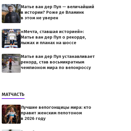
Матье ван дер Пул — величайший
в истории? Роже де Вламинк
в этом не уверен
«Мечта, ставшая историей»:
Матье ван дер Пул о рекорде,
лыжах и планах на шоссе
Матье ван дер Пул устанавливает
рекорд, став восьмикратным
чемпионом мира по велокроссу
МАТЧАСТЬ
Лучшие велогонщицы мира: кто
правит женским пелотоном
в 2026 году