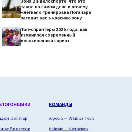
Зона 2 в велоспорте: что это
такое на самом деле и почему
«лёгкая» тренировка Погачара
загонит вас в красную зону
Топ-спринтеры 2026 года: как
изменился современный
велосипедный спринт
ЕЛОГОНЩИКИ
КОМАНДЫ
адей Погачар
Alpecin — Premier Tech
онас Вингегор
Bahrain — Victorious