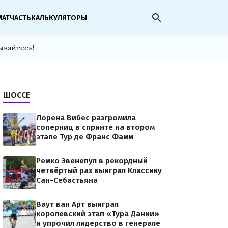
search
МАТЧАСТЬ
КАЛЬКУЛЯТОРЫ
ывайтесь!
ШОССЕ
Лорена Вибес разгромила
соперниц в спринте на втором
этапе Тур де Франс Фамм
Ремко Эвенепул в рекордный
четвёртый раз выиграл Классику
Сан-Себастьяна
Ваут ван Арт выиграл
королевский этап «Тура Дании»
и упрочил лидерство в генерале