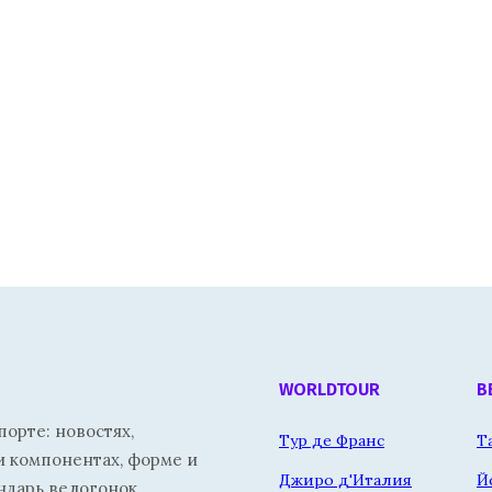
WORLDTOUR
В
орте: новостях,
Тур де Франс
Т
и компонентах, форме и
Джиро д'Италия
Й
ндарь велогонок.