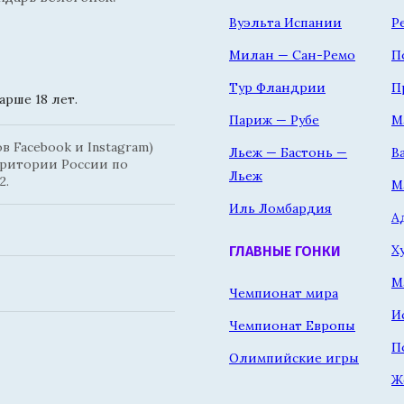
Вуэльта Испании
Р
Милан — Сан-Ремо
П
Тур Фландрии
П
рше 18 лет.
Париж — Рубе
М
 Facebook и Instagram)
Льеж — Бастонь —
В
рритории России по
Льеж
2.
М
Иль Ломбардия
А
Х
ГЛАВНЫЕ ГОНКИ
М
Чемпионат мира
И
Чемпионат Европы
П
Олимпийские игры
Ж