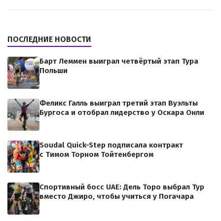
ПОСЛЕДНИЕ НОВОСТИ
Барт Леммен выиграл четвёртый этап Тура
Польши
Феликс Галль выиграл третий этап Вуэльты
Бургоса и отобрал лидерство у Оскара Онли
Soudal Quick-Step подписала контракт
с Тимом Торном Тойтенбергом
Спортивный босс UAE: Дель Торо выбрал Тур
вместо Джиро, чтобы учиться у Погачара