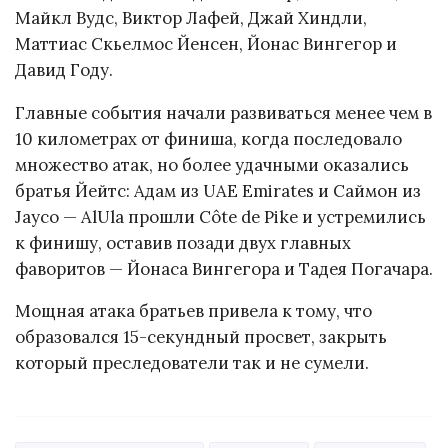
Майкл Вудс, Виктор Лафей, Джай Хиндли,
Маттиас Скьелмос Йенсен, Йонас Вингегор и
Давид Году.
Главные события начали развиваться менее чем в
10 километрах от финиша, когда последовало
множество атак, но более удачными оказались
братья Йейтс: Адам из UAE Emirates и Саймон из
Jayco — AlUla прошли Côte de Pike и устремились
к финишу, оставив позади двух главных
фаворитов — Йонаса Вингегора и Тадея Погачара.
Мощная атака братьев привела к тому, что
образовался 15-секундный просвет, закрыть
который преследователи так и не сумели.