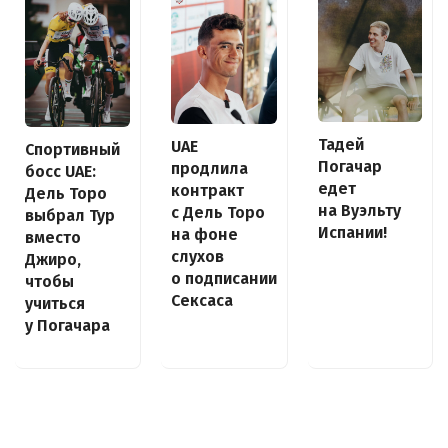
Тадей
UAE
Спортивный
Погачар
продлила
босс UAE:
едет
контракт
Дель Торо
на Вуэльту
с Дель Торо
выбрал Тур
Испании!
на фоне
вместо
слухов
Джиро,
о подписании
чтобы
Сексаса
учиться
у Погачара