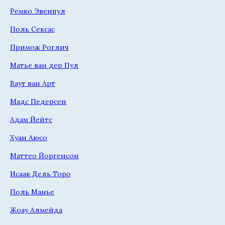
Ремко Эвенпул
Поль Сексас
Примож Роглич
Матье ван дер Пул
Ваут ван Арт
Мадс Педерсен
Адам Йейтс
Хуан Аюсо
Маттео Йоргенсон
Исаак Дель Торо
Поль Манье
Жоау Алмейда