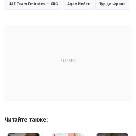
UAE Team Emirates — XRG
Адам Йейтс
Тур де Франс
РЕКЛАМА
Читайте также: