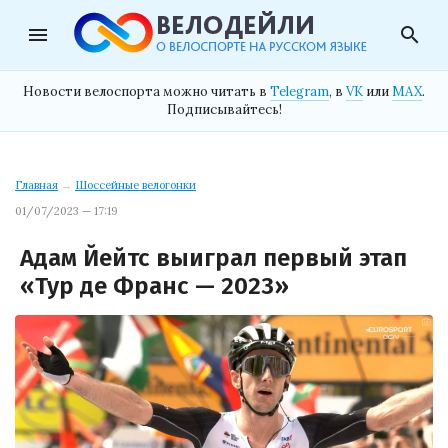
menu
search
Новости велоспорта можно читать в
Telegram
, в
VK
или
MAX
.
Подписывайтесь!
Главная
→
Шоссейные велогонки
01/07/2023 — 17:19
Адам Йейтс выиграл первый этап
«Тур де Франс — 2023»