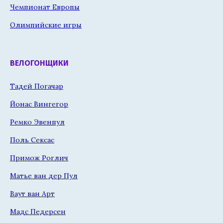
Чемпионат Европы
Олимпийские игры
ВЕЛОГОНЩИКИ
Тадей Погачар
Йонас Вингегор
Ремко Эвенпул
Поль Сексас
Примож Роглич
Матье ван дер Пул
Ваут ван Арт
Мадс Педерсен