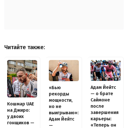
Читайте также:
Адам Йейтс
«Бью
— о брате
рекорды
Саймоне
мощности,
Кошмар UAE
после
но не
на Джиро:
завершения
выигрываю»:
у двоих
карьеры:
Адам Йейтс
гонщиков —
«Теперь он
—