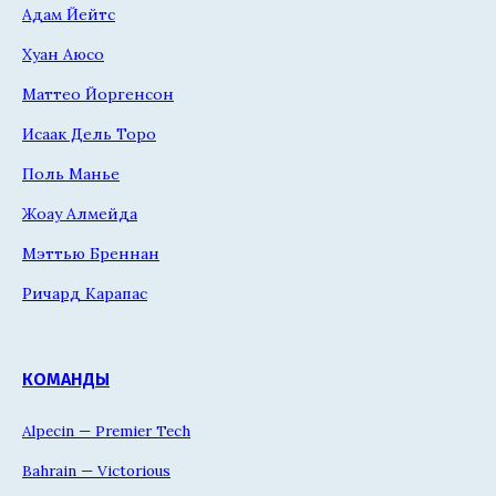
Адам Йейтс
Хуан Аюсо
Маттео Йоргенсон
Исаак Дель Торо
Поль Манье
Жоау Алмейда
Мэттью Бреннан
Ричард Карапас
КОМАНДЫ
Alpecin — Premier Tech
Bahrain — Victorious