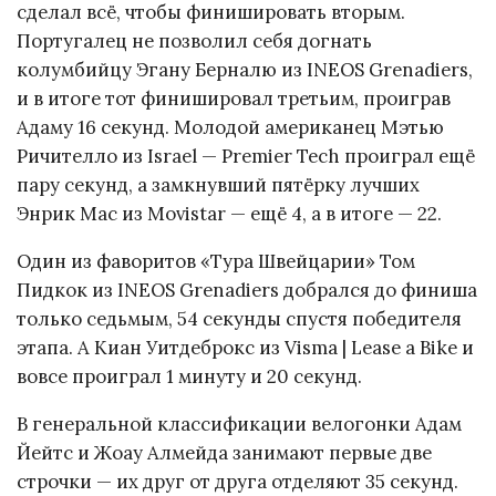
сделал всё, чтобы финишировать вторым.
Португалец не позволил себя догнать
колумбийцу Эгану Берналю из INEOS Grenadiers,
и в итоге тот финишировал третьим, проиграв
Адаму 16 секунд. Молодой американец Мэтью
Ричителло из Israel — Premier Tech проиграл ещё
пару секунд, а замкнувший пятёрку лучших
Энрик Мас из Movistar — ещё 4, а в итоге — 22.
Один из фаворитов «Тура Швейцарии» Том
Пидкок из INEOS Grenadiers добрался до финиша
только седьмым, 54 секунды спустя победителя
этапа. А Киан Уитдеброкс из Visma | Lease a Bike и
вовсе проиграл 1 минуту и 20 секунд.
В генеральной классификации велогонки Адам
Йейтс и Жоау Алмейда занимают первые две
строчки — их друг от друга отделяют 35 секунд.