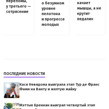
переломы,
качает
о безумном
у третьего —
мышцы, а не
уровне
сотрясение
крутит
пелотона
педали»
и прогрессе
молодых
ПОСЛЕДНИЕ НОВОСТИ
Кася Невядома выиграла этап Тур де Франс
Фамм на Ванту и желтую майку
Мэттью Бреннан выиграл четвертый этап