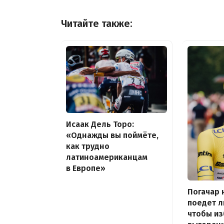
Читайте также:
Исаак Дель Торо:
«Однажды вы поймёте,
как трудно
латиноамериканцам
в Европе»
Погачар 
поедет л
чтобы и