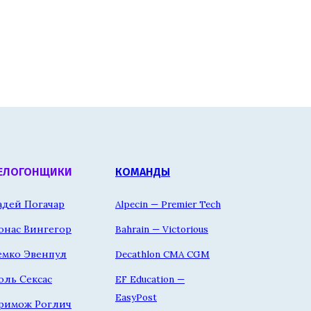
ЕЛОГОНЩИКИ
КОМАНДЫ
адей Погачар
Alpecin — Premier Tech
онас Вингегор
Bahrain — Victorious
емко Эвенпул
Decathlon CMA CGM
оль Сексас
EF Education —
EasyPost
римож Роглич