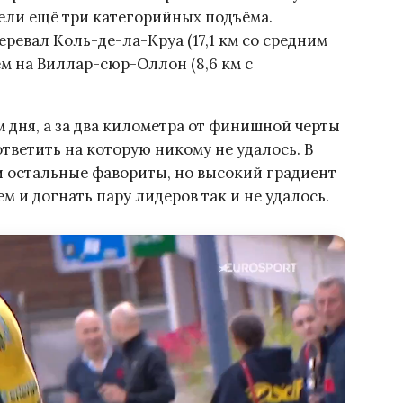
ли ещё три категорийных подъёма.
евал Коль-де-ла-Круа (17,1 км со средним
ем на Виллар-сюр-Оллон (8,6 км с
 дня, а за два километра от финишной черты
тветить на которую никому не удалось. В
 остальные фавориты, но высокий градиент
 и догнать пару лидеров так и не удалось.