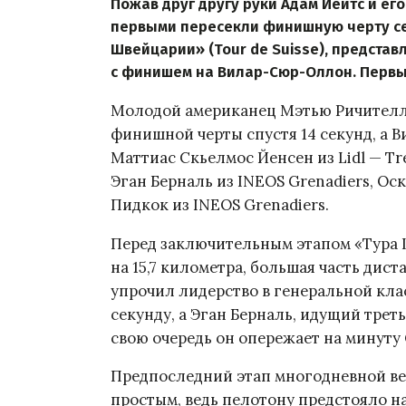
Пожав друг другу руки Адам Йейтс и ег
первыми пересекли финишную черту се
Швейцарии» (Tour de Suisse), предста
с финишем на Вилар-Сюр-Оллон. Первы
Молодой американец Мэтью Ричителло 
финишной черты спустя 14 секунд, а Ви
Маттиас Скьелмос Йенсен из Lidl — Tr
Эган Берналь из INEOS Grenadiers, Оск
Пидкок из INEOS Grenadiers.
Перед заключительным этапом «Тура 
на 15,7 километра, большая часть дист
упрочил лидерство в генеральной кла
секунду, а Эган Берналь, идущий треть
свою очередь он опережает на минуту 
Предпоследний этап многодневной ве
простым, ведь пелотону предстояло на