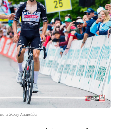
тс и Жоау Алмейда