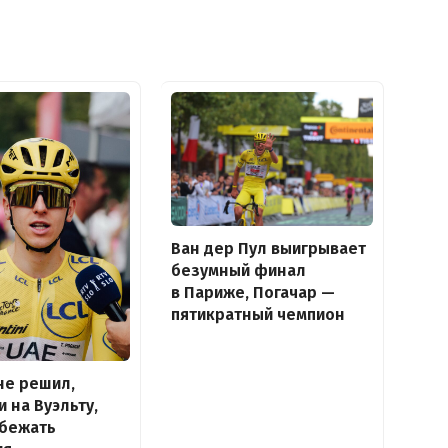
Ван дер Пул выигрывает
безумный финал
в Париже, Погачар —
пятикратный чемпион
не решил,
и на Вуэльту,
збежать