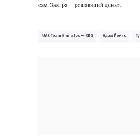
сам. Завтра — решающий день».
UAE Team Emirates — XRG
Адам Йейтс
Т