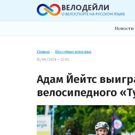
Новости 
Главная
→
Шоссейные велогонки
15/06/2024 — 22:02
Адам Йейтс выигр
велосипедного «