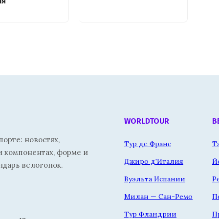
ия
WORLDTOUR
В
орте: новостях,
Тур де Франс
Т
и компонентах, форме и
Джиро д'Италия
Й
ндарь велогонок.
Вуэльта Испании
Р
Милан — Сан-Ремо
П
Тур Фландрии
П