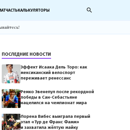
search
МАТЧАСТЬ
КАЛЬКУЛЯТОРЫ
ывайтесь!
ПОСЛЕДНИЕ НОВОСТИ
Эффект Исаака Дель Торо: как
мексиканский велоспорт
переживает ренессанс
Ремко Эвенепул после рекордной
победы в Сан-Себастьяне
нацелился на чемпионат мира
Лорена Вибес выиграла первый
этап «Тур де Франс Фамм»
и захватила жёлтую майку