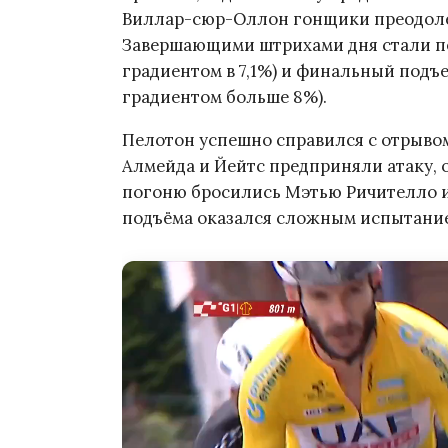
Виллар-сюр-Оллон гонщики преодоле
Завершающими штрихами дня стали пер
градиентом в 7,1%) и финальный подъ
градиентом больше 8%).
Пелотон успешно справился с отрывом
Алмейда и Йейтс предприняли атаку, о
погоню бросились Мэтью Ричителло и
подъёма оказался сложным испытанием