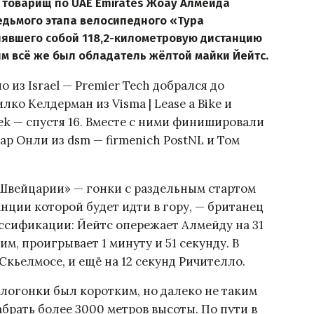
о товарищ по UAE Emirates Жоау Алмейда
дьмого этапа велосипедного «Тура
влявшего собой 118,2-километровую дистанцию
м всё же был обладатель жёлтой майки Йейтс.
из Israel — Premier Tech добрался до
лко Келдерман из Visma | Lease a Bike и
ek — спустя 16. Вместе с ними финишировали
ар Онли из dsm — firmenich PostNL и Том
Швейцарии» — гонки с раздельным стартом
анции которой будет идти в гору, — британец
ссификации: Йейтс опережает Алмейду на 31
им, проигрывает 1 минуту и 51 секунду. В
Скьелмосе, и ещё на 12 секунд Ричителло.
логонки был коротким, но далеко не таким
брать более 3000 метров высоты. По пути в