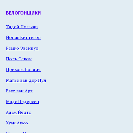
ВЕЛОГОНЩИКИ
Тадей Погачар
Йонас Вингегор
Ремко Эвенпул
Поль Сексас
Примож Роглич
Матье ван дер Пул
Ваут ван Арт
Мадс Педерсен
Адам Йейтс
Хуан Аюсо