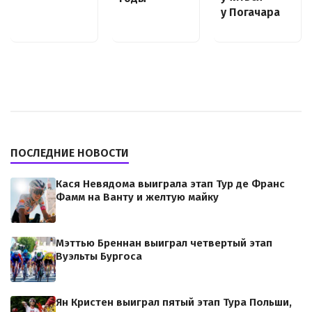
у Погачара
ПОСЛЕДНИЕ НОВОСТИ
Кася Невядома выиграла этап Тур де Франс
Фамм на Ванту и желтую майку
Мэттью Бреннан выиграл четвертый этап
Вуэльты Бургоса
Ян Кристен выиграл пятый этап Тура Польши,