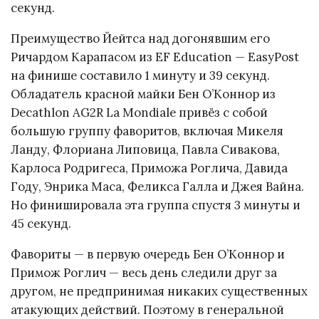
секунд.
Преимущество Йейтса над догонявшим его
Ричардом Карапасом из EF Education — EasyPost
на финише составило 1 минуту и 39 секунд.
Обладатель красной майки Бен О’Коннор из
Decathlon AG2R La Mondiale привёз с собой
большую группу фаворитов, включая Микеля
Ланду, Флориана Липовица, Павла Сивакова,
Карлоса Родригеса, Приможа Роглича, Давида
Году, Энрика Маса, Феликса Галла и Джея Вайна.
Но финишировала эта группа спустя 3 минуты и
45 секунд.
Фавориты — в первую очередь Бен О’Коннор и
Примож Роглич — весь день следили друг за
другом, не предпринимая никаких существенных
атакующих действий. Поэтому в генеральной