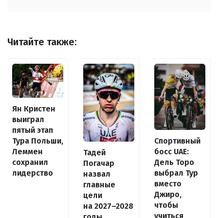
Читайте также:
Ян Кристен
выиграл
пятый этап
Спортивный
Тура Польши,
босс UAE:
Леммен
Тадей
Дель Торо
сохранил
Погачар
выбрал Тур
лидерство
назвал
вместо
главные
Джиро,
цели
чтобы
на 2027–2028
учиться
годы