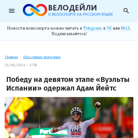
menu
search
Новости велоспорта можно читать в
Telegram
, в
VK
или
MAX
.
Подписывайтесь!
Главная
→
Шоссейные велогонки
25/08/2024 — 17:58
Победу на девятом этапе «Вуэльты
Испании» одержал Адам Йейтс