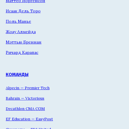
Маттео Йоргенсон
Исаак Дель Торо
Поль Манье
Жоау Алмейда
Мэттью Бреннан
Ричард Карапас
КОМАНДЫ
Alpecin — Premier Tech
Bahrain — Victorious
Decathlon CMA CGM
EF Education — EasyPost