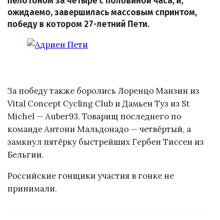
пелотоном за четыре с половиной часа, и,
ожидаемо, завершилась массовым спринтом,
победу в котором 27-летний Пети.
За победу также боролись Лоренцо Манзин из
Vital Concept Cycling Club и Дамьен Туз из St
Michel — Auber93. Товарищ последнего по
команде Антони Мальдонадо — четвёртый, а
замкнул пятёрку быстрейших Гербен Тиссен из
Бельгии.
Российские гонщики участия в гонке не
принимали.