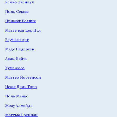
Ремко Эвенпул
Поль Сексас
Примож Роглич
Матье ван дер Пул
Ваут ван Арт
Мадс Педерсен
Адам Йейтс
Хуан Аюсо
Маттео Йоргенсон
Исаак Дель Торо
Поль Манье
Жоау Алмейда
Мэттью Бреннан