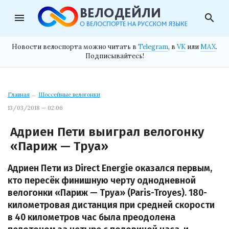
menu
search
Новости велоспорта можно читать в
Telegram
, в
VK
или
MAX
.
Подписывайтесь!
Главная
→
Шоссейные велогонки
13/03/2018 — 02:06
Адриен Пети выиграл велогонку
«Париж — Труа»
Адриен Пети из Direct Energie оказался первым,
кто пересёк финишную черту однодневной
велогонки «Париж — Труа» (Paris-Troyes). 180-
километровая дистанция при средней скорости
в 40 километров час была преодолена