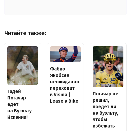
Читайте также:
Фабио
Якобсен
неожиданно
переходит
Тадей
Погачар не
в Visma |
Погачар
решил,
Lease a Bike
едет
поедет ли
на Вуэльту
на Вуэльту,
Испании!
чтобы
избежать