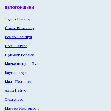
ВЕЛОГОНЩИКИ
Тадей Погачар
Йонас Вингегор
Ремко Эвенпул
Поль Сексас
Примож Роглич
Матье ван дер Пул
Ваут ван Арт
Мадс Педерсен
Адам Йейтс
Хуан Аюсо
Маттео Йоргенсон