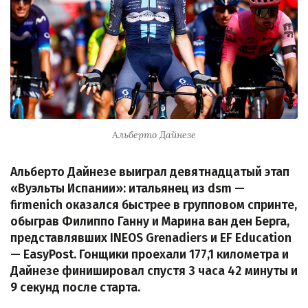
Альберто Дайнезе
Альберто Дайнезе выиграл девятнадцатый этап
«Вуэльты Испании»: итальянец из dsm —
firmenich оказался быстрее в групповом спринте,
обыграв Филиппо Ганну и Марина ван ден Берга,
представлявших INEOS Grenadiers и EF Education
— EasyPost. Гонщики проехали 177,1 километра и
Дайнезе финишировал спустя 3 часа 42 минуты и
9 секунд после старта.