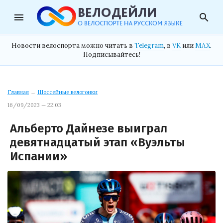
menu
search
Новости велоспорта можно читать в
Telegram
, в
VK
или
MAX
.
Подписывайтесь!
Главная
→
Шоссейные велогонки
16/09/2023 — 22:03
Альберто Дайнезе выиграл
девятнадцатый этап «Вуэльты
Испании»