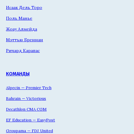
Исаак Дель Торо
Поль Манье
Жоау Алмейда
Мэттью Бреннан
Ричард Карапас
КОМАНДЫ
Alpecin — Premier Tech
Bahrain — Victorious
Decathlon CMA CGM
EF Education — EasyPost
Groupama — FDJ United