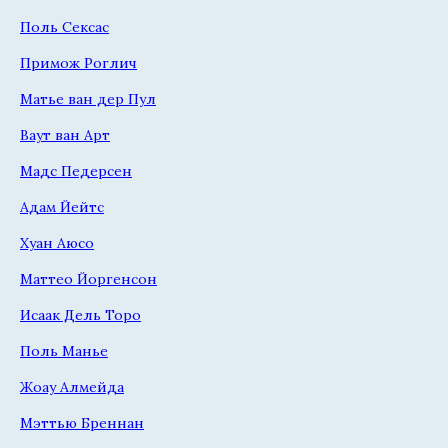
Поль Сексас
Примож Роглич
Матье ван дер Пул
Ваут ван Арт
Мадс Педерсен
Адам Йейтс
Хуан Аюсо
Маттео Йоргенсон
Исаак Дель Торо
Поль Манье
Жоау Алмейда
Мэттью Бреннан