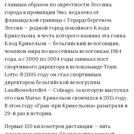
главным образом по окрестности Лессина,
города в провинции Эно, недалеко от
фламандской границы с Герардсбергеном.
Лессин — родной город покойного Клода
Крикельона, в честь которого названа эта гонка.
Клод Крикельон — бельгийский велогонщик,
чемпион мира по шоссейным велогонкам 1984
года, а с 2000 по 2004 годы занимал пост
спортивного директора в велокоманде Team
Lotto. В 2005 году он стал спортивным
директором бельгийской велогруппы
Landbouwkrediet — Colnago, за которую выступал
его сын Матье. Крикельон скончался в 2015 году.
В этом году «Гран-при Крикельона» разыграли в
29-й раз в истории.
Первые 120 километров дистанции — пять