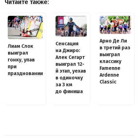
Читайте также:
Арно Де Ли
Сенсация
Лиам Слок
в третий раз
на Джиро:
выиграл
выиграл
Алек Сегарт
гонку, упав
классику
выиграл 12-
при
Famenne
й этап, уехав
праздновании
Ardenne
в одиночку
Classic
за 3 км
до финиша