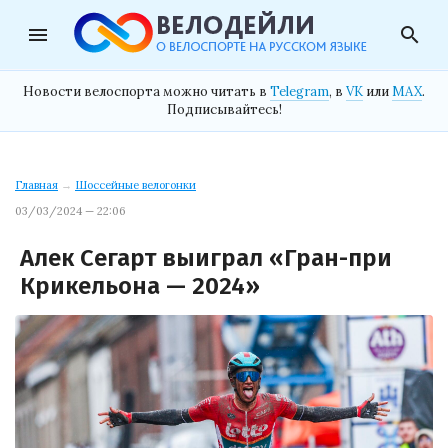
menu
search
Новости велоспорта можно читать в
Telegram
, в
VK
или
MAX
.
Подписывайтесь!
Главная
→
Шоссейные велогонки
03/03/2024 — 22:06
Алек Сегарт выиграл «Гран-при
Крикельона — 2024»