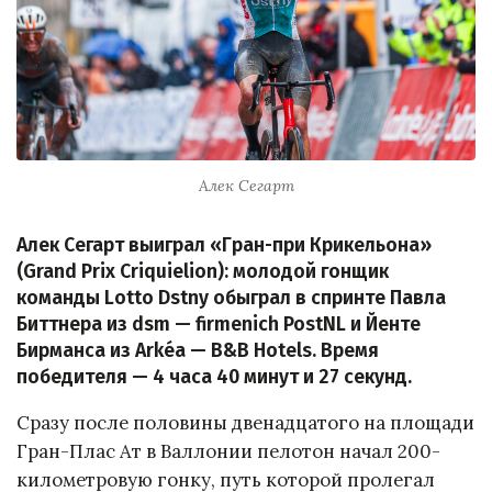
Алек Сегарт
Алек Сегарт выиграл «Гран-при Крикельона»
(Grand Prix Criquielion): молодой гонщик
команды Lotto Dstny обыграл в спринте Павла
Биттнера из dsm — firmenich PostNL и Йенте
Бирманса из Arkéa — B&B Hotels. Время
победителя — 4 часа 40 минут и 27 секунд.
Сразу после половины двенадцатого на площади
Гран-Плас Ат в Валлонии пелотон начал 200-
километровую гонку, путь которой пролегал