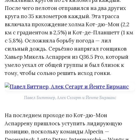
локальных кругов по 24 километра каждый.
После чего пелотон отправился на два других
круга по 35 километров каждый. Эта трасса
включала прохождение холма Кот-дю-Мон (2,2
км с градиентом в 2,5%) и Кот-де-Планшетт (1 км
с 5,8%). Осложняла борьбу погода — лил
сильный дождь. Серьёзно напрягал гонщиков
Хавьер Микель Аспаррен из Q36.5 Pro, который
умело уехал от общей группы и был близок к
тому, чтобы сольно решить исход гонки.
Павел Биттнер, Алек Сегарт и Йенте Бирманс
На последнем проходе по Кот-дю-Мон
Аспаррену пришлось уступить лидирующую
позицию, поскольку команды Alpecin —
Deceuninck, Lotto Dstny, Intermarché — Wanty и