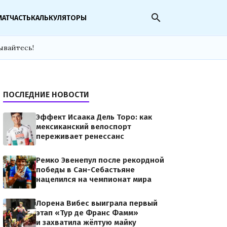
search
МАТЧАСТЬ
КАЛЬКУЛЯТОРЫ
ывайтесь!
ПОСЛЕДНИЕ НОВОСТИ
Эффект Исаака Дель Торо: как
мексиканский велоспорт
переживает ренессанс
Ремко Эвенепул после рекордной
победы в Сан-Себастьяне
нацелился на чемпионат мира
Лорена Вибес выиграла первый
этап «Тур де Франс Фамм»
и захватила жёлтую майку