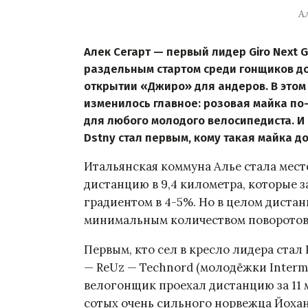
А
Алек Сегарт — первый лидер Giro Next 
раздельным стартом среди гонщиков до
открытии «Джиро» для андеров. В этом 
изменилось главное: розовая майка п
для любого молодого велосипедиста. И
Dstny стал первым, кому такая майка до
Итальянская коммуна Алье стала мест
дистанцию в 9,4 километра, которые
градиентом в 4-5%. Но в целом дистан
минимальным количеством поворотов
Первым, кто сел в кресло лидера стал
— ReUz — Technord (молодёжки Interma
велогонщик проехал дистанцию за 11 м
сотых очень сильного норвежца Йоха