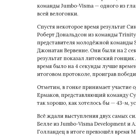
команды Jumbo-Visma — одного из глав
всей велогонки.
Спустя некоторое время результат Си
Роберт Дональдсон из команды Trinity 
представителя молодёжной команды S
Джонатан Вервенне. Они были на 2 се
результат показал литовский гонщик 
время было на 4 секунды лучше времен
итоговом протоколе, проиграв победи
Отметим, в гонке принимает участие
Ермаков, представляющий команду Cycl
так хорошо, как хотелось бы — 43-м, у
Всё ждали выступления двух самых си
Белле из Jumbo-Visma Development и Ал
Голландец в итоге превзошёл время Ми