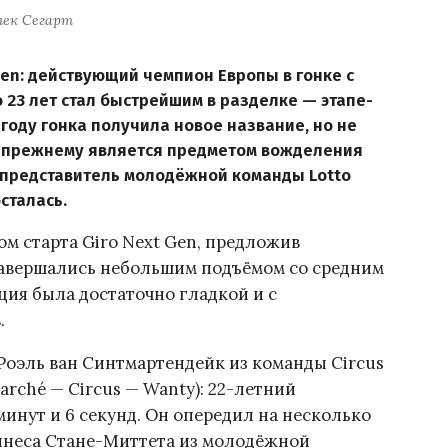
лек Сегарт
Gen: действующий чемпион Европы в гонке с
 23 лет стал быстрейшим в разделке — этапе-
году гонка получила новое название, но не
о-прежнему является предметом вожделения
 представитель молодёжной команды Lotto
сталась.
ом старта Giro Next Gen, предложив
 завершались небольшим подъёмом со средним
ция была достаточно гладкой и с
.
 Роэль ван Синтмартендейк из команды Circus
rché — Circus — Wanty): 22-летний
инут и 6 секунд. Он опередил на несколько
ннеса Стане-Миттета из молодёжной