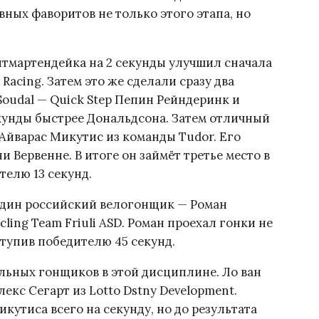
ных фаворитов не только этого этапа, но
нтмартендейка на 2 секунды улучшил сначала
Racing. Затем это же сделали сразу два
oudal — Quick Step Пепин Рейндеринк и
кунды быстрее Дональдсона. Затем отличный
Айварас Микутис из команды Tudor. Его
и Вервенне. В итоге он займёт третье место в
телю 13 секунд.
 один российский велогонщик — Роман
ing Team Friuli ASD. Роман проехал гонки не
ступив победителю 45 секунд.
льных гонщиков в этой дисциплине. Ло ван
екс Сегарт из Lotto Dstny Development.
кутиса всего на секунду, но до результата