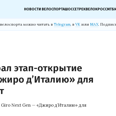
НОВОСТИ ВЕЛОСПОРТА
ШОССЕ
ТРЕК
ВЕЛОКРОСС
МТБ
велоспорта можно читать в
Telegram
, в
VK
или
MAX
. Подпис
рал этап-открытие
Джиро д’Италию» для
т