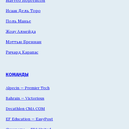
Маттео Йоргенсон
Исаак Дель Торо
Поль Манье
Жоау Алмейда
Мэттью Бреннан
Ричард Карапас
КОМАНДЫ
Alpecin — Premier Tech
Bahrain — Victorious
Decathlon CMA CGM
EF Education — EasyPost