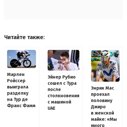
Читайте также:
Марлен
Эйнер Рубио
Ройссер
сошел с Тура
выиграла
Энрик Мас
после
разделку
проехал
столкновения
на Тур де
половину
с машиной
Франс Фамм
Джиро
UAE
в женской
майке: «Мы
много