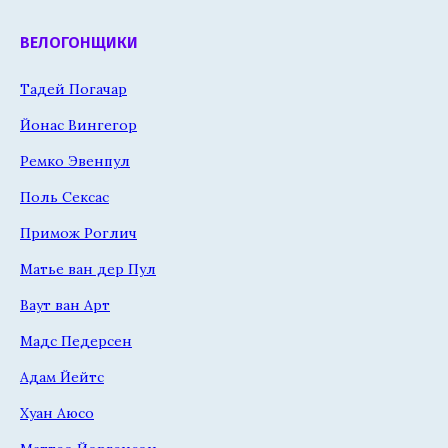
ВЕЛОГОНЩИКИ
Тадей Погачар
Йонас Вингегор
Ремко Эвенпул
Поль Сексас
Примож Роглич
Матье ван дер Пул
Ваут ван Арт
Мадс Педерсен
Адам Йейтс
Хуан Аюсо