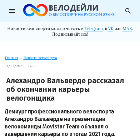
menu
search
Новости велоспорта можно читать в
Telegram
, в
VK
или
MAX
.
Подписывайтесь!
Главная
→
Новости велоспорта
21/01/2021 — 17:11
Алехандро Вальверде рассказал
об окончании карьеры
велогонщика
Демиург профессионального велоспорта
Алехандро Вальверде на презентации
велокоманды Movistar Team объявил о
завершении карьеры по итогам 2021 года.