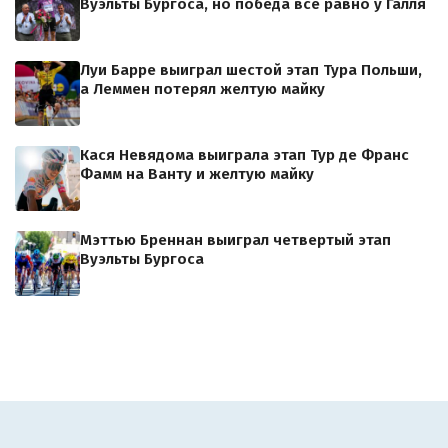
Вуэльты Бургоса, но победа всё равно у Галля
Луи Барре выиграл шестой этап Тура Польши,
а Леммен потерял желтую майку
Кася Невядома выиграла этап Тур де Франс
Фамм на Ванту и желтую майку
Мэттью Бреннан выиграл четвертый этап
Вуэльты Бургоса