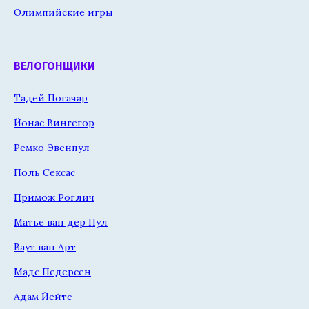
Олимпийские игры
ВЕЛОГОНЩИКИ
Тадей Погачар
Йонас Вингегор
Ремко Эвенпул
Поль Сексас
Примож Роглич
Матье ван дер Пул
Ваут ван Арт
Мадс Педерсен
Адам Йейтс