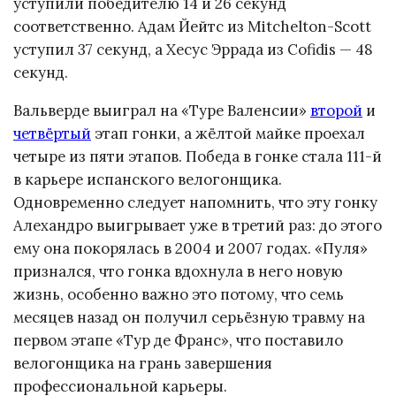
уступили победителю 14 и 26 секунд
соответственно. Адам Йейтс из Mitchelton-Scott
уступил 37 секунд, а Хесус Эррада из Cofidis — 48
секунд.
Вальверде выиграл на «Туре Валенсии»
второй
и
четвёртый
этап гонки, а жёлтой майке проехал
четыре из пяти этапов. Победа в гонке стала 111-й
в карьере испанского велогонщика.
Одновременно следует напомнить, что эту гонку
Алехандро выигрывает уже в третий раз: до этого
ему она покорялась в 2004 и 2007 годах. «Пуля»
признался, что гонка вдохнула в него новую
жизнь, особенно важно это потому, что семь
месяцев назад он получил серьёзную травму на
первом этапе «Тур де Франс», что поставило
велогонщика на грань завершения
профессиональной карьеры.