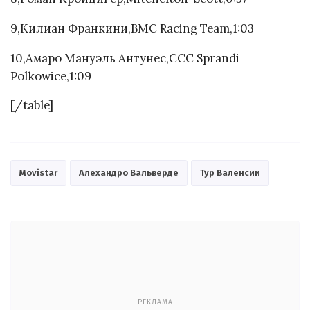
9,Килиан Франкини,BMC Racing Team,1:03
10,Амаро Мануэль Антунес,CCC Sprandi
Polkowice,1:09
[/table]
Movistar
Алехандро Вальверде
Тур Валенсии
РЕКЛАМА