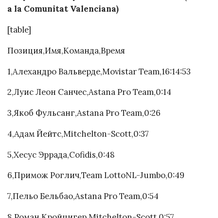
a la Comunitat Valenciana)
[table]
Позиция,Имя,Команда,Время
1,Алехандро Вальверде,Movistar Team,16:14:53
2,Луис Леон Санчес,Astana Pro Team,0:14
3,Якоб Фульсанг,Astana Pro Team,0:26
4,Адам Йейтс,Mitchelton-Scott,0:37
5,Хесус Эррада,Cofidis,0:48
6,Примож Роглич,Team LottoNL-Jumbo,0:49
7,Пельо Бельбао,Astana Pro Team,0:54
8,Роман Кройцигер,Mitchelton-Scott,0:57