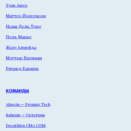
Хуан Аюсо
Маттео Йоргенсон
Исаак Дель Торо
Поль Манье
Жоау Алмейда
Мэттью Бреннан
Ричард Карапас
КОМАНДЫ
Alpecin — Premier Tech
Bahrain — Victorious
Decathlon CMA CGM