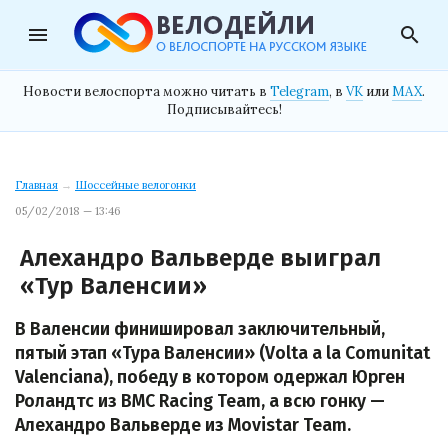
menu
search
Новости велоспорта можно читать в
Telegram
, в
VK
или
MAX
.
Подписывайтесь!
Главная
→
Шоссейные велогонки
05/02/2018 — 13:46
Алехандро Вальверде выиграл
«Тур Валенсии»
В Валенсии финишировал заключительный,
пятый этап «Тура Валенсии» (Volta a la Comunitat
Valenciana), победу в котором одержал Юрген
Роландтс из BMC Racing Team, а всю гонку —
Алехандро Вальверде из Movistar Team.