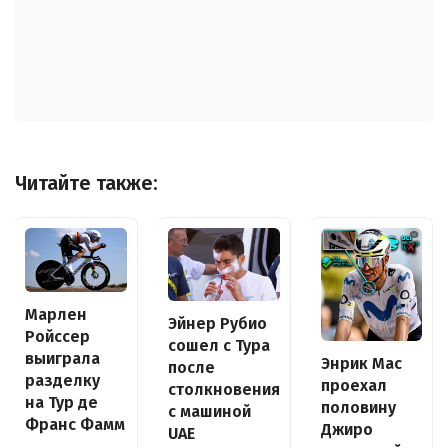
Читайте также:
Марлен
Эйнер Рубио
Ройссер
сошел с Тура
выиграла
Энрик Мас
после
разделку
проехал
столкновения
на Тур де
половину
с машиной
Франс Фамм
Джиро
UAE