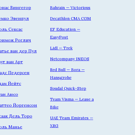
онас Вингегор
Bahrain — Victorious
емко Эвенпул
Decathlon CMA CGM
оль Сексас
EF Education —
EasyPost
римож Роглич
Lidl — Trek
атье ван дер Пул
Netcompany INEOS
аут ван Арт
Red Bull — Bora —
адс Педерсен
Hansgrohe
дам Йейтс
Soudal Quick-Step
уан Аюсо
Team Visma — Lease a
аттео Йоргенсон
Bike
саак Дель Торо
UAE Team Emirates —
XRG
оль Манье