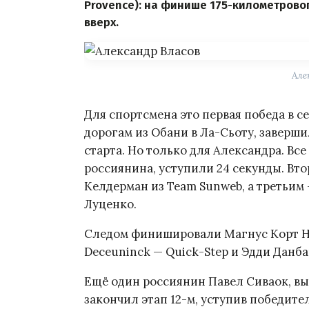
Provence): на финише 175-километровог
вверх.
Але
Для спортсмена это первая победа в с
дорогам из Обани в Ла-Сьоту, завершил
старта. Но только для Александра. Вс
россиянина, уступили 24 секунды. Вт
Келдерман из Team Sunweb, а третьим
Луценко.
Следом финишировали Магнус Корт Нил
Deceuninck — Quick-Step и Эдди Данбар
Ещё один россиянин Павел Сиваок, вы
закончил этап 12-м, уступив победите