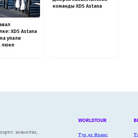
команды XDS Astana
авал
лке: XDS Astana
ma упали
м люке
WORLDTOUR
В
орте: новостях,
Тур де Франс
Т