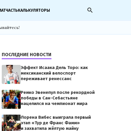
search
МАТЧАСТЬ
КАЛЬКУЛЯТОРЫ
ывайтесь!
ПОСЛЕДНИЕ НОВОСТИ
Эффект Исаака Дель Торо: как
мексиканский велоспорт
переживает ренессанс
Ремко Эвенепул после рекордной
победы в Сан-Себастьяне
нацелился на чемпионат мира
Лорена Вибес выиграла первый
этап «Тур де Франс Фамм»
и захватила жёлтую майку