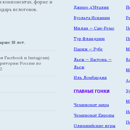
и компонентах, форме и
Джиро д'Италия
Й
ндарь велогонок.
Вуэльта Испании
Р
Милан — Сан-Ремо
П
Тур Фландрии
П
рше 18 лет.
Париж — Рубе
М
 Facebook и Instagram)
Льеж — Бастонь —
В
рритории России по
Льеж
2.
М
Иль Ломбардия
А
Х
ГЛАВНЫЕ ГОНКИ
М
Чемпионат мира
И
Чемпионат Европы
П
Олимпийские игры