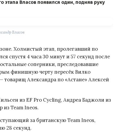
о этапа Власов появился один, подняв руку
ксандр Власов
езоне. Холмистый этап, пролегавший по
ся спустя 4 часа 30 минут и 57 секунд после
е остальные соперники, преследовавшие
орым финишную черту пересёк Вилко
 — товарищ Александра по «Астане» Алексей
ьсен из EF Pro Cycling, Андреа Баджоли из
 из Team Ineos.
ступающий за британскую Team Ineos,
лю 28 секунд.