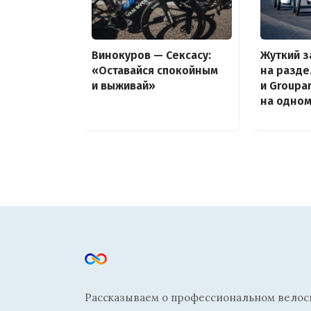
Винокуров — Сексасу:
Жуткий з
«Оставайся спокойным
на разде
и выживай»
и Groupa
на одно
Рассказываем о профессиональном велосп