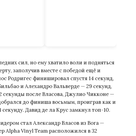
ледних сил, но ему хватило воли и подняться
рту, заполучив вместе с победой ещё и
ос Родригес финишировал спустя 14 секунд,
Бильбао и Алехандро Вальверде — 29 секунд,
2 секунды после Власова, Джулио Чикконе —
 добрался до финиша восьмым, проиграв как и
 секунду. Давид де ла Крус замкнул топ-10.
дером стал Александр Власов из Bora —
ep Alpha Vinyl Team расположился в 32