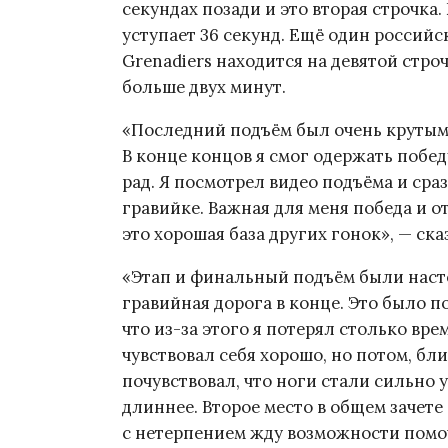
секундах позади и это вторая строчка.
уступает 36 секунд. Ещё один россий
Grenadiers находится на девятой стро
больше двух минут.
«Последний подъём был очень крутым 
В конце концов я смог одержать победу
рад. Я посмотрел видео подъёма и сра
гравийке. Важная для меня победа и о
это хорошая база других гонок», — ск
«Этап и финальный подъём были наст
гравийная дорога в конце. Это было по
что из-за этого я потерял столько вре
чувствовал себя хорошо, но потом, бл
почувствовал, что ноги стали сильно 
длиннее. Второе место в общем зачете 
с нетерпением жду возможности помоч