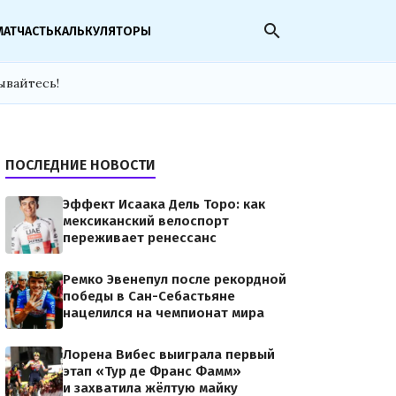
search
МАТЧАСТЬ
КАЛЬКУЛЯТОРЫ
ывайтесь!
ПОСЛЕДНИЕ НОВОСТИ
Эффект Исаака Дель Торо: как
мексиканский велоспорт
переживает ренессанс
Ремко Эвенепул после рекордной
победы в Сан-Себастьяне
нацелился на чемпионат мира
Лорена Вибес выиграла первый
этап «Тур де Франс Фамм»
и захватила жёлтую майку