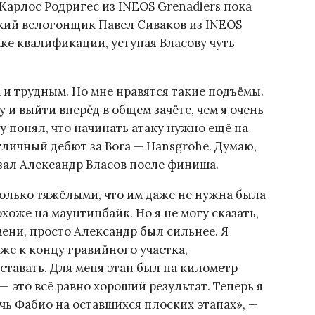
 Карлос Родригес из INEOS Grenadiers пока
ский велогонщик Павел Сиваков из INEOS
чке квалификации, уступая Власову чуть
и трудным. Но мне нравятся такие подъёмы.
 и выйти вперёд в общем зачёте, чем я очень
зу понял, что начинать атаку нужно ещё на
тличный дебют за Bora — Hansgrohe. Думаю,
азал Александр Власов после финиша.
олько тяжёлыми, что им даже не нужна была
хоже на маунтинбайк. Но я не могу сказать,
мени, просто Александр был сильнее. Я
иже к концу гравийного участка,
уставать. Для меня этап был на километр
— это всё равно хороший результат. Теперь я
ь Фабио на оставшихся плоских этапах», —