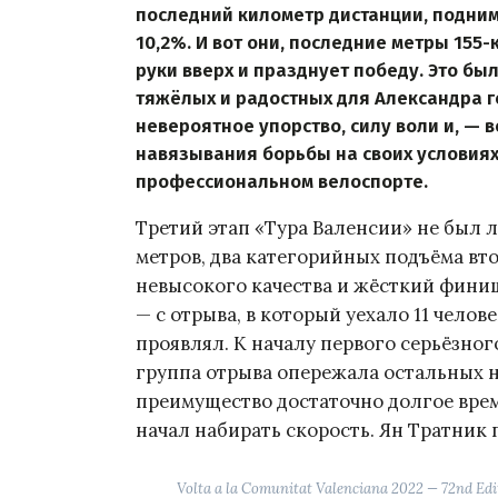
последний километр дистанции, подним
10,2%. И вот они, последние метры 15
руки вверх и празднует победу. Это бы
тяжёлых и радостных для Александра г
невероятное упорство, силу воли и, —
навязывания борьбы на своих условия
профессиональном велоспорте.
Третий этап «Тура Валенсии» не был 
метров, два категорийных подъёма вто
невысокого качества и жёсткий финиш
— с отрыва, в который уехало 11 челов
проявлял. К началу первого серьёзног
группа отрыва опережала остальных на
преимущество достаточно долгое врем
начал набирать скорость. Ян Тратник 
Volta a la Comunitat Valenciana 2022 — 72nd Edi