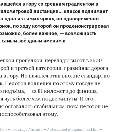
авшейся в гору со средним градиентом в
5-километровой дистанции… Власов поднимает
ла одна из самых ярких, но одновременно
онок, по ходу которой он продемонстрировал
 возможно, более важное, — возможность
х самым звёздным именам в
лёгкой прогулкой: перепады высот в 3600
рой и третьей категории, гравийная дорога
 в гору. Но начался этап вполне стандартно
ек. Пелотон волнения по этому поводу не
о подъёма, — за 81 километр до финиша, —
 чуть более чем на две минуты. И это
я оставалось стабильным, пока пелотон не
поспособствовал этому.
tion — 3rd stage Alicante — Antenas del Maigmoí 155,1 km —