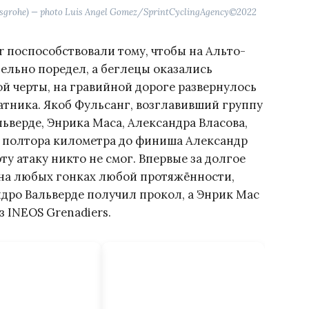
sgrohe) — photo Luis Angel Gomez/SprintCyclingAgency©2022
r поспособствовали тому, чтобы на Альто-
ельно поредел, а беглецы оказались
ой черты, на гравийной дороге развернулось
атника. Якоб Фульсанг, возглавивший группу
льверде, Энрика Маса, Александра Власова,
а полтора километра до финиша Александр
ту атаку никто не смог. Впервые за долгое
 на любых гонках любой протяжённости,
дро Вальверде получил прокол, а Энрик Мас
з INEOS Grenadiers.