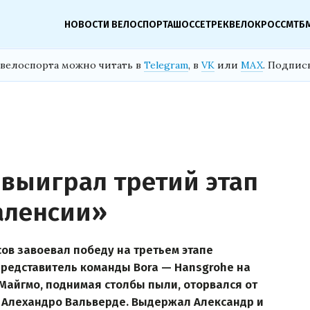
НОВОСТИ ВЕЛОСПОРТА
ШОССЕ
ТРЕК
ВЕЛОКРОСС
МТБ
велоспорта можно читать в
Telegram
, в
VK
или
MAX
. Подпис
 выиграл третий этап
аленсии»
ов завоевал победу на третьем этапе
представитель команды Bora — Hansgrohe на
Майгмо, поднимая столбы пыли, оторвался от
и Алехандро Вальверде. Выдержал Александр и