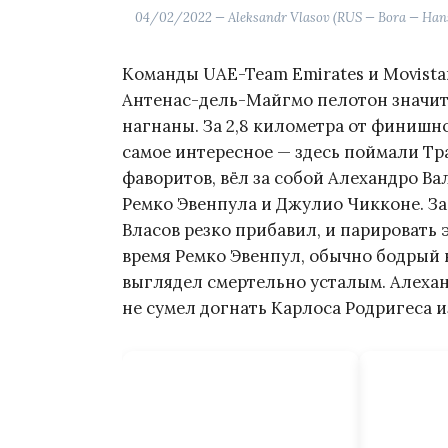
04/02/2022 — Aleksandr Vlasov (RUS — Bora — Han
Команды UAE-Team Emirates и Movista
Антенас-дель-Майгмо пелотон значит
нагнаны. За 2,8 километра от финишн
самое интересное — здесь поймали Тр
фаворитов, вёл за собой Алехандро Ва
Ремко Эвенпула и Джулио Чикконе. З
Власов резко прибавил, и парировать э
время Ремко Эвенпул, обычно бодрый
выглядел смертельно усталым. Алехан
не сумел догнать Карлоса Родригеса и