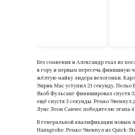
Без сомнения и Александр ехал из пос
в гору и первым пересечь финишную че
жёлтую майку лидера велогонки. Карл
Энрик Мас уступил 21 секунду, Пельо 
Якоб Фульсанг финишировал спустя 3
ещё спустя 3 секунды. Ремко Эвенпул
Луис Леон Санчес победителю этапа 41
В генеральной квалификации новым ли
Hansgrohe. Ремко Эвенпул из Quick-St