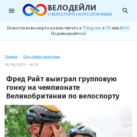
menu
search
Новости велоспорта можно читать в
Telegram
, в
VK
или
MAX
.
Подписывайтесь!
Главная
→
Шоссейные велогонки
26/06/2023 — 16:38
Фред Райт выиграл групповую
гонку на чемпионате
Великобритании по велоспорту