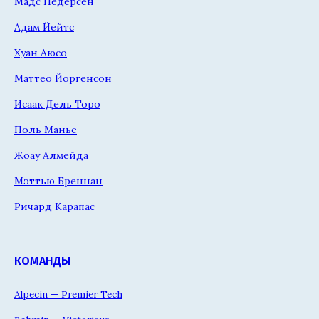
Мадс Педерсен
Адам Йейтс
Хуан Аюсо
Маттео Йоргенсон
Исаак Дель Торо
Поль Манье
Жоау Алмейда
Мэттью Бреннан
Ричард Карапас
КОМАНДЫ
Alpecin — Premier Tech