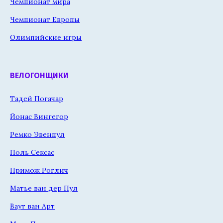
Чемпионат мира
Чемпионат Европы
Олимпийские игры
ВЕЛОГОНЩИКИ
Тадей Погачар
Йонас Вингегор
Ремко Эвенпул
Поль Сексас
Примож Роглич
Матье ван дер Пул
Ваут ван Арт