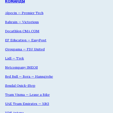
КОМАНДЫ
Alpecin — Premier Tech
Bahrain — Victorious
Decathlon CMA CGM
EF Education — EasyPost
Groupama — FDJ United
Lidl — Trek
Netcompany INEOS
Red Bull — Bora — Hansgrohe
Soudal Quick-Step
Team Visma — Lease a Bike
UAE Team Emirates — XRG
XDS Astana