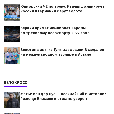
Юниорский ЧЕ по треку: Италия доминирует,
Россия и Германия берут золото
Берлин примет чемпионат Европы
по трековому велоспорту 2027 года
Велогонщицы из Тулы завоевали 8 медалей
на международном турнире в Астане
ВЕЛОКРОСС
Матье ван дер Пул — величайший в истории?
Роже де Вламинк в этом не уверен