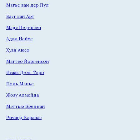
Матье ван дер Пул
Ваут ван Арт
Мадс Педерсен
Адам Йейтс
Хуан Аюсо
Маттео Йоргенсон
Исаак Дель Торо
Поль Манье
Жоау Алмейда
Мэттью Бреннан
Ричард Карапас