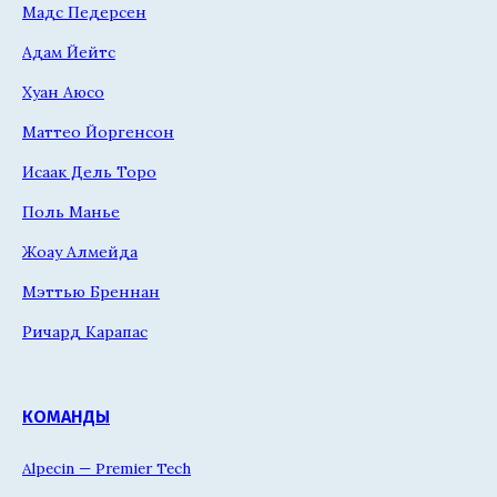
Мадс Педерсен
Адам Йейтс
Хуан Аюсо
Маттео Йоргенсон
Исаак Дель Торо
Поль Манье
Жоау Алмейда
Мэттью Бреннан
Ричард Карапас
КОМАНДЫ
Alpecin — Premier Tech