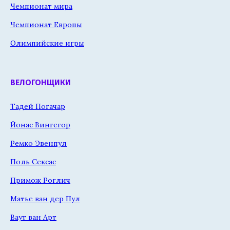
Чемпионат мира
Чемпионат Европы
Олимпийские игры
ВЕЛОГОНЩИКИ
Тадей Погачар
Йонас Вингегор
Ремко Эвенпул
Поль Сексас
Примож Роглич
Матье ван дер Пул
Ваут ван Арт