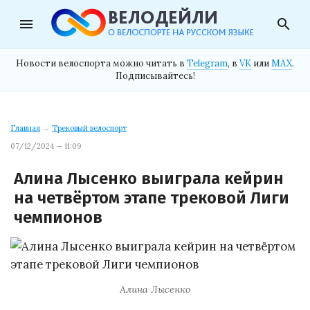
menu
search
Новости велоспорта можно читать в
Telegram
, в
VK
или
MAX
.
Подписывайтесь!
Главная
→
Трековый велоспорт
07/12/2024 — 11:09
Алина Лысенко выиграла кейрин
на четвёртом этапе трековой Лиги
чемпионов
Алина Лысенко