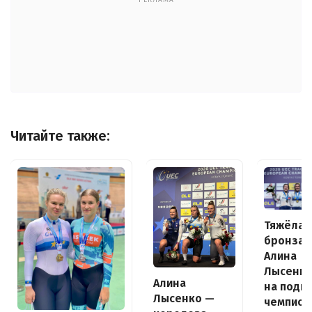
РЕКЛАМА
Читайте также:
Тяжёлая
бронза:
Алина
Лысенк
Алина
на поди
Лысенко —
чемпион