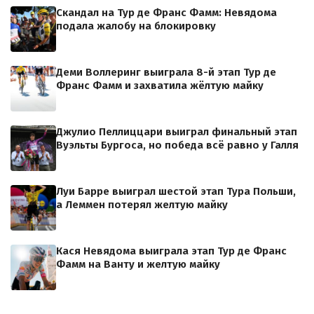
Скандал на Тур де Франс Фамм: Невядома
подала жалобу на блокировку
Деми Воллеринг выиграла 8-й этап Тур де
Франс Фамм и захватила жёлтую майку
Джулио Пеллиццари выиграл финальный этап
Вуэльты Бургоса, но победа всё равно у Галля
Луи Барре выиграл шестой этап Тура Польши,
а Леммен потерял желтую майку
Кася Невядома выиграла этап Тур де Франс
Фамм на Ванту и желтую майку