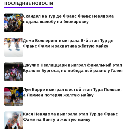
ПОСЛЕДНИЕ НОВОСТИ
Скандал на Тур де Франс Фамм: Невядома
подала жалобу на блокировку
Деми Воллеринг выиграла 8-й этап Тур де
Франс Фамм и захватила жёлтую майку
Джулио Пеллиццари выиграл финальный этап
Вуэльты Бургоса, но победа всё равно у Галля
Луи Барре выиграл шестой этап Тура Польши,
а Леммен потерял желтую майку
Кася Невядома выиграла этап Тур де Франс
Фамм на Ванту и желтую майку