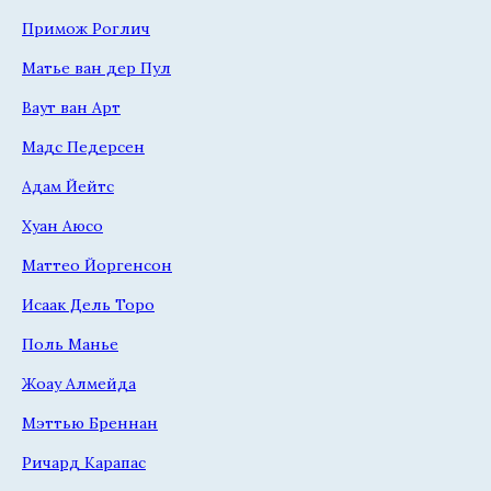
Примож Роглич
Матье ван дер Пул
Ваут ван Арт
Мадс Педерсен
Адам Йейтс
Хуан Аюсо
Маттео Йоргенсон
Исаак Дель Торо
Поль Манье
Жоау Алмейда
Мэттью Бреннан
Ричард Карапас