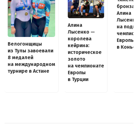
бронза:
Алина
Лысенк
Алина
на поди
Лысенко —
чемпион
королева
Европы
Велогонщицы
кейрина:
в Конье
из Тулы завоевали
историческое
8 медалей
золото
на международном
на чемпионате
турнире в Астане
Европы
в Турции