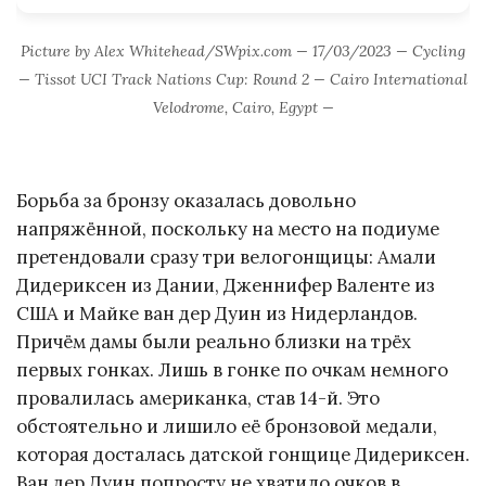
Picture by Alex Whitehead/SWpix.com — 17/03/2023 — Cycling
— Tissot UCI Track Nations Cup: Round 2 — Cairo International
Velodrome, Cairo, Egypt —
Борьба за бронзу оказалась довольно
напряжённой, поскольку на место на подиуме
претендовали сразу три велогонщицы: Амали
Дидериксен из Дании, Дженнифер Валенте из
США и Майке ван дер Дуин из Нидерландов.
Причём дамы были реально близки на трёх
первых гонках. Лишь в гонке по очкам немного
провалилась американка, став 14-й. Это
обстоятельно и лишило её бронзовой медали,
которая досталась датской гонщице Дидериксен.
Ван дер Дуин попросту не хватило очков в