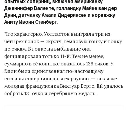
опытных соперниц, включая американку
Дженнифер Валенте, голландку Майке ван дер
Дуин, датчанку Амали Дидериксен и норвежку
Аниту Ивонн Стенберг.
Что характерно, Уолластон выиграла три из
четырёх гонок — скрэтч, темповую гонку и гонку
по очкам. В гонке на выбывание она
финишировала только 11-й. Тем не менее,
суммарно в её копилке оказалось 139 очков. У
Элли была единственная по-настоящему
сильная соперница на всех раундах — такая же
молодая француженка Виктуар Берто. Ей удалось
собрать 131 очко и серебряную медаль.