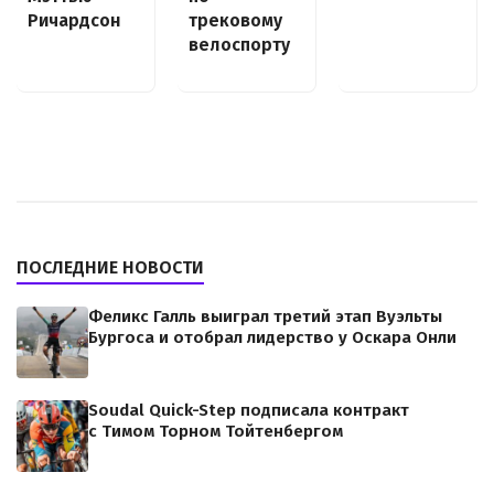
Ричардсон
трековому
велоспорту
ПОСЛЕДНИЕ НОВОСТИ
Феликс Галль выиграл третий этап Вуэльты
Бургоса и отобрал лидерство у Оскара Онли
Soudal Quick-Step подписала контракт
с Тимом Торном Тойтенбергом