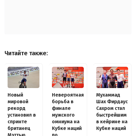
Читайте также:
Новый
Невероятная
Мухаммад
мировой
борьба в
Шах Фирдаус
рекорд
финале
Сахром стал
установил в
мужского
быстрейшим
спринте
омниума на
в кейрине на
британец
Кубке наций
Кубке наций
Мэттью
по