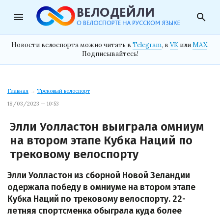
menu
search
Новости велоспорта можно читать в
Telegram
, в
VK
или
MAX
.
Подписывайтесь!
Главная
→
Трековый велоспорт
18/03/2023 — 10:53
Элли Уолластон выиграла омниум
на втором этапе Кубка Наций по
трековому велоспорту
Элли Уолластон из сборной Новой Зеландии
одержала победу в омниуме на втором этапе
Кубка Наций по трековому велоспорту. 22-
летняя спортсменка обыграла куда более