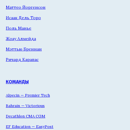
Маттео Йоргенсон
Исаак Дель Торо
Поль Манье
Жоау Алмейда
Мэттью Бреннан
Ричард Карапас
КОМАНДЫ
Alpecin — Premier Tech
Bahrain — Victorious
Decathlon CMA CGM
EF Education — EasyPost