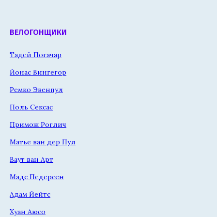
ВЕЛОГОНЩИКИ
Тадей Погачар
Йонас Вингегор
Ремко Эвенпул
Поль Сексас
Примож Роглич
Матье ван дер Пул
Ваут ван Арт
Мадс Педерсен
Адам Йейтс
Хуан Аюсо