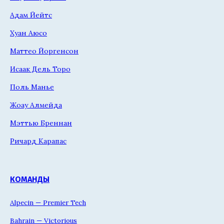
Адам Йейтс
Хуан Аюсо
Маттео Йоргенсон
Исаак Дель Торо
Поль Манье
Жоау Алмейда
Мэттью Бреннан
Ричард Карапас
КОМАНДЫ
Alpecin — Premier Tech
Bahrain — Victorious