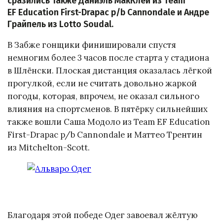
сразились также Даниэль МакКлей из Team
EF Education First-Drapac p/b Cannondale и Андре
Грайпель из Lotto Soudal.
В Забже гонщики финишировали спустя
немногим более 3 часов после старта у стадиона
в Шлёнски. Плоская дистанция оказалась лёгкой
прогулкой, если не считать довольно жаркой
погоды, которая, впрочем, не оказал сильного
влияния на спортсменов. В пятёрку сильнейших
также вошли Саша Модоло из Team EF Education
First-Drapac p/b Cannondale и Маттео Трентин
из Mitchelton-Scott.
Благодаря этой победе Одег завоевал жёлтую