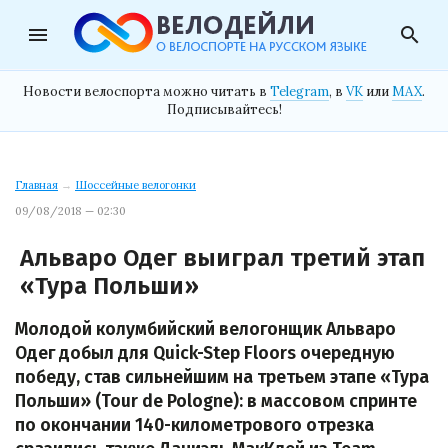
menu
search
Новости велоспорта можно читать в
Telegram
, в
VK
или
MAX
.
Подписывайтесь!
Главная
→
Шоссейные велогонки
09/08/2018 — 02:30
Альваро Одег выиграл третий этап
«Тура Польши»
Молодой колумбийский велогонщик Альваро
Одег добыл для Quick-Step Floors очередную
победу, став сильнейшим на третьем этапе «Тура
Польши» (Tour de Pologne): в массовом спринте
по окончании 140-километрового отрезка