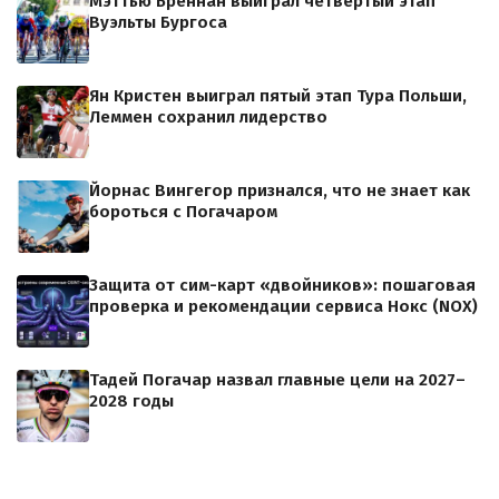
Мэттью Бреннан выиграл четвертый этап
Вуэльты Бургоса
Ян Кристен выиграл пятый этап Тура Польши,
Леммен сохранил лидерство
Йорнас Вингегор признался, что не знает как
бороться с Погачаром
Защита от сим-карт «двойников»: пошаговая
проверка и рекомендации сервиса Нокс (NOX)
Тадей Погачар назвал главные цели на 2027–
2028 годы