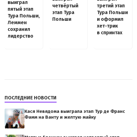
выиграл
четвёртый
третий этап
пятый этап
этап Тура
Тура Польши
Тура Польши,
Польши
и оформил
Леммен
хет-трик
сохранил
в спринтах
лидерство
ПОСЛЕДНИЕ НОВОСТИ
Кася Невядома выиграла этап Тур де Франс
Фамм на Ванту и желтую майку