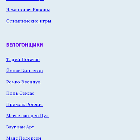
Чемпионат Европы
Олимпийские игры
ВЕЛОГОНЩИКИ
Тадей Погачар
Йонас Вингегор
Ремко Эвенпул
Поль Сексас
Примож Роглич
Матье ван дер Пул
Ваут ван Арт
Мадс Педерсен