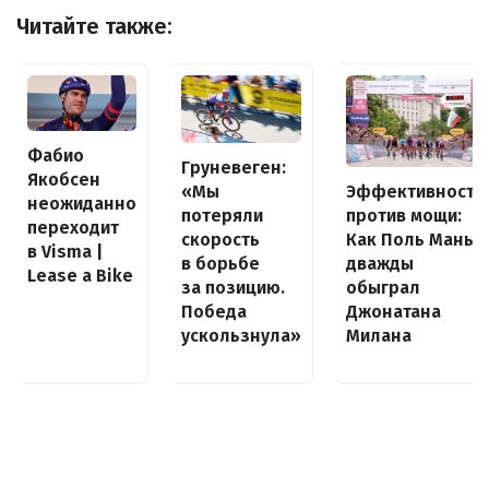
Читайте также:
Фабио
Груневеген:
Якобсен
«Мы
Эффективность
неожиданно
потеряли
против мощи:
переходит
скорость
Как Поль Манье
в Visma |
в борьбе
дважды
Lease a Bike
за позицию.
обыграл
Победа
Джонатана
ускользнула»
Милана