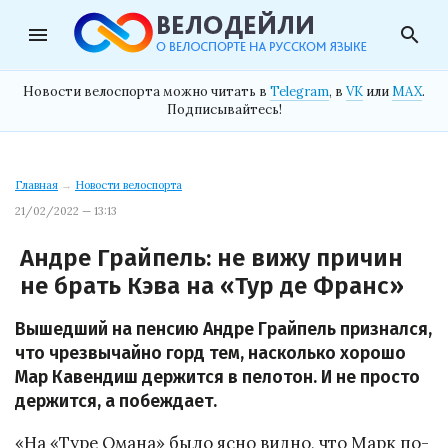
menu
search
Новости велоспорта можно читать в
Telegram
, в
VK
или
MAX
.
Подписывайтесь!
Главная
→
Новости велоспорта
21/02/2022 — 13:13
Андре Грайпель: не вижу причин
не брать Кэва на «Тур де Франс»
Вышедший на пенсию Андре Грайпель признался,
что чрезвычайно горд тем, насколько хорошо
Мар Кавендиш держится в пелотон. И не просто
держится, а побеждает.
«На «Туре Омана» было ясно видно, что Марк по-