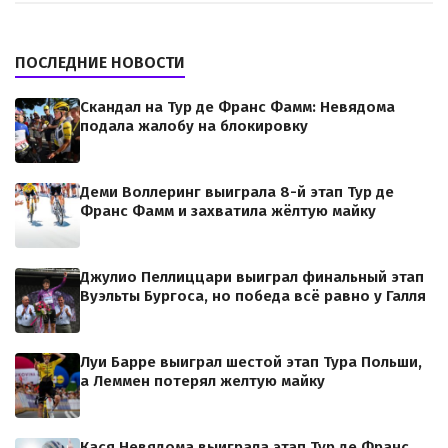
ПОСЛЕДНИЕ НОВОСТИ
Скандал на Тур де Франс Фамм: Невядома
подала жалобу на блокировку
Деми Воллеринг выиграла 8-й этап Тур де
Франс Фамм и захватила жёлтую майку
Джулио Пеллиццари выиграл финальный этап
Вуэльты Бургоса, но победа всё равно у Галля
Луи Барре выиграл шестой этап Тура Польши,
а Леммен потерял желтую майку
Кася Невядома выиграла этап Тур де Франс