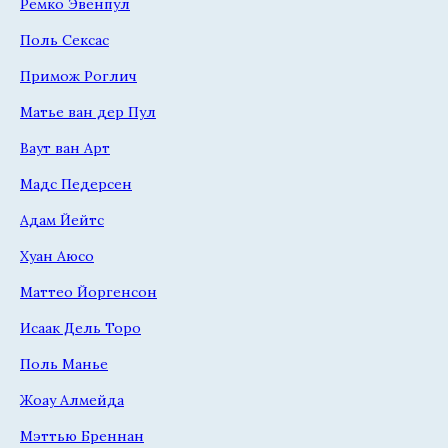
Ремко Эвенпул
Поль Сексас
Примож Роглич
Матье ван дер Пул
Ваут ван Арт
Мадс Педерсен
Адам Йейтс
Хуан Аюсо
Маттео Йоргенсон
Исаак Дель Торо
Поль Манье
Жоау Алмейда
Мэттью Бреннан