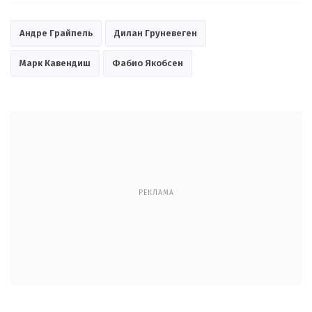
Андре Грайпель
Дилан Груневеген
Марк Кавендиш
Фабио Якобсен
РЕКЛАМА