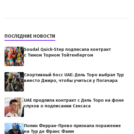
ПОСЛЕДНИЕ НОВОСТИ
Soudal Quick-Step подписала контракт
с Тимом Торном Тойтенбергом
Спортивный босс UAE: Дель Торо выбрал Тур
вместо Джиро, чтобы учиться у Погачара
UAE продлила контракт с Дель Торо на фоне
слухов о подписании Сексаса
Полин Ферран-Прево признала поражение
на Тур де Франс Фамм