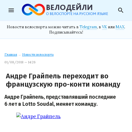
menu
search
Новости велоспорта можно читать в
Telegram
, в
VK
или
MAX
.
Подписывайтесь!
Главная
→
Новости велоспорта
01/08/2018 — 14:26
Андре Грайпель переходит во
французскую про-конти команду
Андре Грайпель, представлявший последние
6 лет в Lotto Soudal, меняет команду.