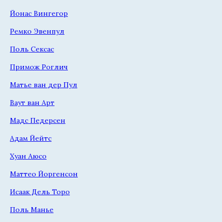
Йонас Вингегор
Ремко Эвенпул
Поль Сексас
Примож Роглич
Матье ван дер Пул
Ваут ван Арт
Мадс Педерсен
Адам Йейтс
Хуан Аюсо
Маттео Йоргенсон
Исаак Дель Торо
Поль Манье