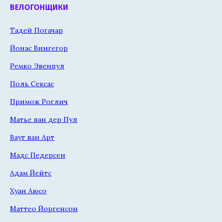
ВЕЛОГОНЩИКИ
Тадей Погачар
Йонас Вингегор
Ремко Эвенпул
Поль Сексас
Примож Роглич
Матье ван дер Пул
Ваут ван Арт
Мадс Педерсен
Адам Йейтс
Хуан Аюсо
Маттео Йоргенсон