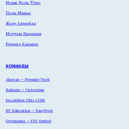
Исаак Дель Торо
Поль Манье
Жоау Алмейда
Мэттью Бреннан
Ричард Карапас
КОМАНДЫ
Alpecin — Premier Tech
Bahrain — Victorious
Decathlon CMA CGM
EF Education — EasyPost
Groupama — FDJ United