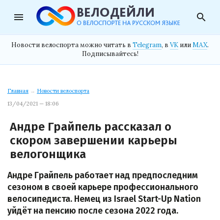
menu
search
Новости велоспорта можно читать в
Telegram
, в
VK
или
MAX
.
Подписывайтесь!
Главная
→
Новости велоспорта
13/04/2021 — 18:06
Андре Грайпель рассказал о
скором завершении карьеры
велогонщика
Андре Грайпель работает над предпоследним
сезоном в своей карьере профессионального
велосипедиста. Немец из Israel Start-Up Nation
уйдёт на пенсию после сезона 2022 года.