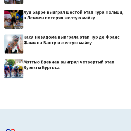
Луи Барре выиграл шестой этап Тура Польши,
а Леммен потерял желтую майку
Кася Невядома выиграла этап Тур де Франс
Фамм на Ванту и желтую майку
Мэттью Бреннан выиграл четвертый этап
Вуэльты Бургоса