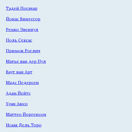
Тадей Погачар
Йонас Вингегор
Ремко Эвенпул
Поль Сексас
Примож Роглич
Матье ван дер Пул
Ваут ван Арт
Мадс Педерсен
Адам Йейтс
Хуан Аюсо
Маттео Йоргенсон
Исаак Дель Торо