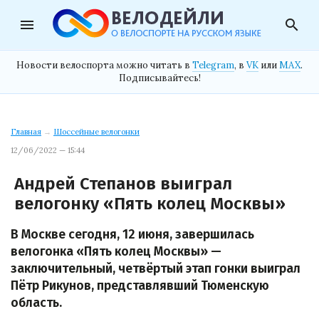
menu
search
Новости велоспорта можно читать в
Telegram
, в
VK
или
MAX
.
Подписывайтесь!
Главная
→
Шоссейные велогонки
12/06/2022 — 15:44
Андрей Степанов выиграл
велогонку «Пять колец Москвы»
В Москве сегодня, 12 июня, завершилась
велогонка «Пять колец Москвы» —
заключительный, четвёртый этап гонки выиграл
Пётр Рикунов, представлявший Тюменскую
область.