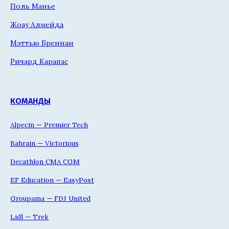
Поль Манье
Жоау Алмейда
Мэттью Бреннан
Ричард Карапас
КОМАНДЫ
Alpecin — Premier Tech
Bahrain — Victorious
Decathlon CMA CGM
EF Education — EasyPost
Groupama — FDJ United
Lidl — Trek