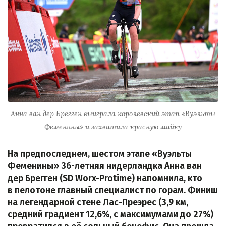
Анна ван дер Брегген выиграла королевский этап «Вуэльты
Феменины» и захватила красную майку
На предпоследнем, шестом этапе «Вуэльты
Феменины» 36-летняя нидерландка Анна ван
дер Брегген (SD Worx-Protime) напомнила, кто
в пелотоне главный специалист по горам. Финиш
на легендарной стене Лас-Преэрес (3,9 км,
средний градиент 12,6%, с максимумами до 27%)