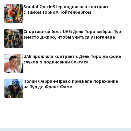
Soudal Quick-Step подписала контракт
с Тимом Торном Тойтенбергом
Спортивный босс UAE: Дель Торо выбрал Тур
вместо Джиро, чтобы учиться у Погачара
UAE продлила контракт с Дель Торо на фоне
слухов о подписании Сексаса
Полин Ферран-Прево признала поражение
на Тур де Франс Фамм