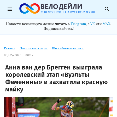
menu
search
Новости велоспорта можно читать в
Telegram
, в
VK
или
MAX
.
Подписывайтесь!
Главная
→
Новости велоспорта
→
Шоссейные велогонки
09/05/2026 — 00:07
Анна ван дер Брегген выиграла
королевский этап «Вуэльты
Феменины» и захватила красную
майку