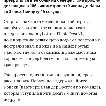
превратился в её сольный бенефис. Она прошла
дистанцию в 106 километров от Хихона до Навы
за 3 часа 1 минуту 45 секунд.
Старт этапа был отмечен попыткой отрыва:
вперёд уехали четыре гонщицы, включая
представительниц Lotto и Picnic PostNL,
но к подножию решающего подъёма пелотон их
нейтрализовал. В дождь и на самых крутых
участках, где ноги отказывали даже маститым
горнякам, ван дер Брегген начала фирменную
«раскрутку».
Она просто подняла темп, и группа лидеров
рассыпалась. Первой не выдержала Лотте
Копеки (партнёрша ван дер Брегген по команде),
которая уступила почти десять минут, помогая
подруге.