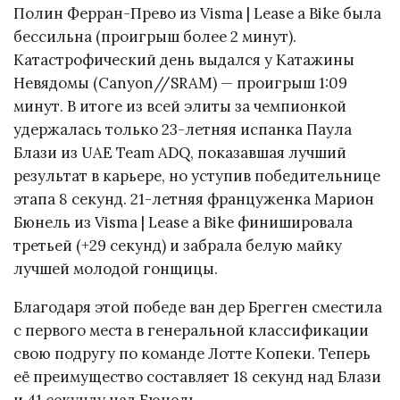
Полин Ферран-Прево из Visma | Lease a Bike была
бессильна (проигрыш более 2 минут).
Катастрофический день выдался у Катажины
Невядомы (Canyon//SRAM) — проигрыш 1:09
минут. В итоге из всей элиты за чемпионкой
удержалась только 23-летняя испанка Паула
Блази из UAE Team ADQ, показавшая лучший
результат в карьере, но уступив победительнице
этапа 8 секунд. 21-летняя француженка Марион
Бюнель из Visma | Lease a Bike финишировала
третьей (+29 секунд) и забрала белую майку
лучшей молодой гонщицы.
Благодаря этой победе ван дер Брегген сместила
с первого места в генеральной классификации
свою подругу по команде Лотте Копеки. Теперь
её преимущество составляет 18 секунд над Блази
и 41 секунду над Бюнель.