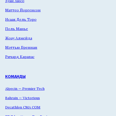
Хуан Аюсо
Маттео Йоргенсон
Исаак Дель Торо
Поль Манье
Жоау Алмейда
Мэттью Бреннан
Ричард Карапас
КОМАНДЫ
Alpecin — Premier Tech
Bahrain — Victorious
Decathlon CMA CGM