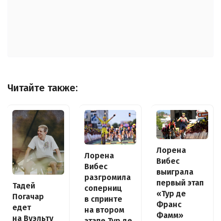
Читайте также:
Лорена
Лорена
Вибес
Вибес
выиграла
разгромила
первый этап
Тадей
соперниц
«Тур де
Погачар
в спринте
Франс
едет
на втором
Фамм»
на Вуэльту
этапе Тур де