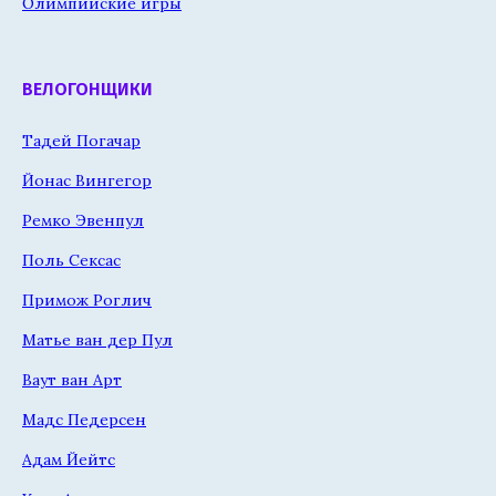
Олимпийские игры
ВЕЛОГОНЩИКИ
Тадей Погачар
Йонас Вингегор
Ремко Эвенпул
Поль Сексас
Примож Роглич
Матье ван дер Пул
Ваут ван Арт
Мадс Педерсен
Адам Йейтс