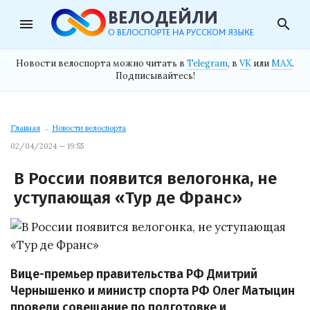
menu
search
Новости велоспорта можно читать в
Telegram
, в
VK
или
MAX
.
Подписывайтесь!
Главная
→
Новости велоспорта
02/04/2024 — 19:55
В России появится велогонка, не
уступающая «Тур де Франс»
Вице-премьер правительства РФ Дмитрий
Чернышенко и министр спорта РФ Олег Матыцин
провели совещание по подготовке и