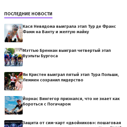
ПОСЛЕДНИЕ НОВОСТИ
Кася Невядома выиграла этап Тур де Франс
Фамм на Ванту и желтую майку
Мэттью Бреннан выиграл четвертый этап
Вуэльты Бургоса
Ян Кристен выиграл пятый этап Тура Польши,
Леммен сохранил лидерство
Йорнас Вингегор признался, что не знает как
бороться с Погачаром
Защита от сим-карт «двойников»: пошаговая