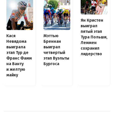
Ян Кристен
выиграл
пятый этап
Кася
Мэттью
Тура Польши,
Невядома
Бреннан
Леммен
выиграла
выиграл
сохранил
этап Тур де
четвертый
лидерство
Франс Фамм
этап Вуэльты
на Ванту
Бургоса
и желтую
майку