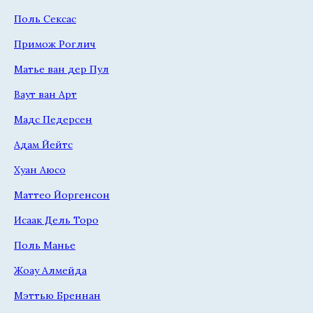
Поль Сексас
Примож Роглич
Матье ван дер Пул
Ваут ван Арт
Мадс Педерсен
Адам Йейтс
Хуан Аюсо
Маттео Йоргенсон
Исаак Дель Торо
Поль Манье
Жоау Алмейда
Мэттью Бреннан