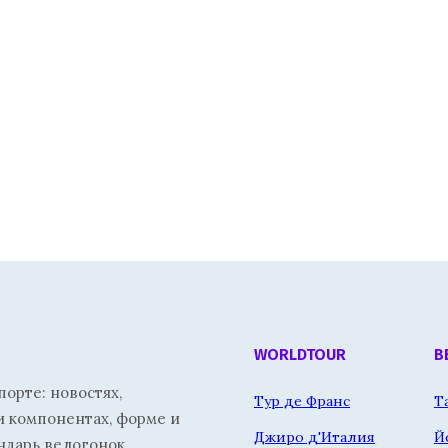
WORLDTOUR
В
орте: новостях,
Тур де Франс
Т
и компонентах, форме и
Джиро д'Италия
Й
ндарь велогонок.