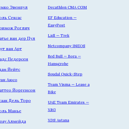
емко Эвенпул
Decathlon CMA CGM
оль Сексас
EF Education —
EasyPost
римож Роглич
Lidl — Trek
атье ван дер Пул
Netcompany INEOS
аут ван Арт
Red Bull — Bora —
адс Педерсен
Hansgrohe
дам Йейтс
Soudal Quick-Step
уан Аюсо
Team Visma — Lease a
аттео Йоргенсон
Bike
саак Дель Торо
UAE Team Emirates —
XRG
оль Манье
XDS Astana
оау Алмейда