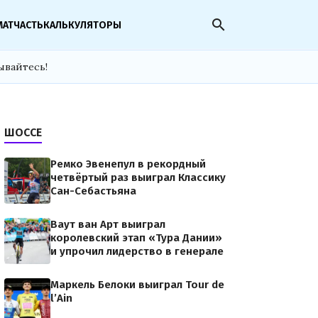
search
МАТЧАСТЬ
КАЛЬКУЛЯТОРЫ
ывайтесь!
ШОССЕ
Ремко Эвенепул в рекордный
четвёртый раз выиграл Классику
Сан-Себастьяна
Ваут ван Арт выиграл
королевский этап «Тура Дании»
и упрочил лидерство в генерале
Маркель Белоки выиграл Tour de
l’Ain