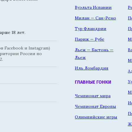
Вуэльта Испании
Р
Милан — Сан-Ремо
П
Тур Фландрии
П
рше 18 лет.
Париж — Рубе
М
 Facebook и Instagram)
Льеж — Бастонь —
В
рритории России по
Льеж
2.
М
Иль Ломбардия
А
Х
ГЛАВНЫЕ ГОНКИ
М
Чемпионат мира
И
Чемпионат Европы
П
Олимпийские игры
Ж