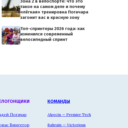
Зона 2 в велоспорте: что это
такое на самом деле и почему
«лёгкая» тренировка Погачара
загонит вас в красную зону
Топ-спринтеры 2026 года: как
изменился современный
велосипедный спринт
ЕЛОГОНЩИКИ
КОМАНДЫ
адей Погачар
Alpecin — Premier Tech
онас Вингегор
Bahrain — Victorious