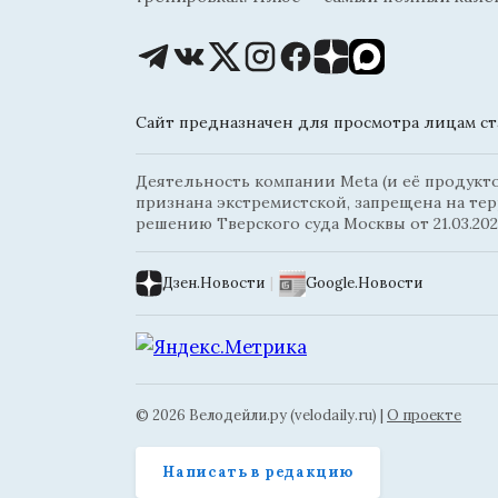
Сайт предназначен для просмотра лицам ста
Деятельность компании Meta (и её продуктов
признана экстремистской, запрещена на те
решению Тверского суда Москвы от 21.03.202
Дзен.Новости
|
Google.Новости
© 2026 Велодейли.ру (velodaily.ru) |
О проекте
Написать в редакцию