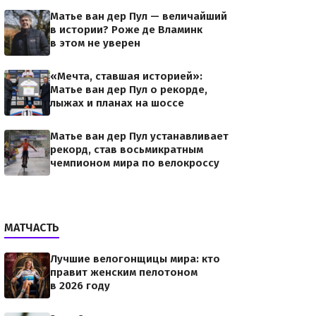
Матье ван дер Пул — величайший
в истории? Роже де Вламинк
в этом не уверен
«Мечта, ставшая историей»:
Матье ван дер Пул о рекорде,
лыжах и планах на шоссе
Матье ван дер Пул устанавливает
рекорд, став восьмикратным
чемпионом мира по велокроссу
МАТЧАСТЬ
Лучшие велогонщицы мира: кто
правит женским пелотоном
в 2026 году