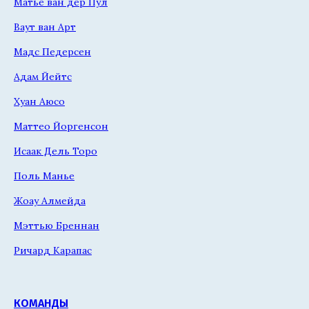
Матье ван дер Пул
Ваут ван Арт
Мадс Педерсен
Адам Йейтс
Хуан Аюсо
Маттео Йоргенсон
Исаак Дель Торо
Поль Манье
Жоау Алмейда
Мэттью Бреннан
Ричард Карапас
КОМАНДЫ