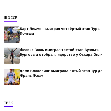
ШОССЕ
Барт Леммен выиграл четвёртый этап Тура
Польши
Феликс Галль выиграл третий этап Вуэльты
Бургоса и отобрал лидерство у Оскара Онли
Деми Воллеринг выиграла пятый этап Тур де
Франс Фамм
ТРЕК