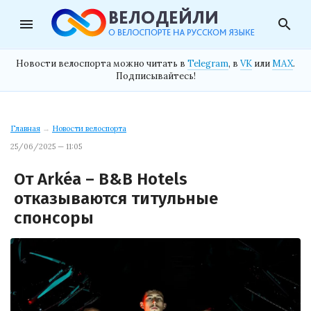
menu
search
Новости велоспорта можно читать в
Telegram
, в
VK
или
MAX
.
Подписывайтесь!
Главная
→
Новости велоспорта
25/06/2025 — 11:05
От Arkéa – B&B Hotels
отказываются титульные
спонсоры