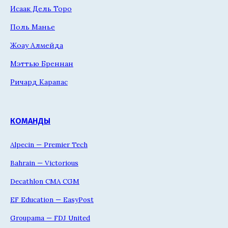
Исаак Дель Торо
Поль Манье
Жоау Алмейда
Мэттью Бреннан
Ричард Карапас
КОМАНДЫ
Alpecin — Premier Tech
Bahrain — Victorious
Decathlon CMA CGM
EF Education — EasyPost
Groupama — FDJ United