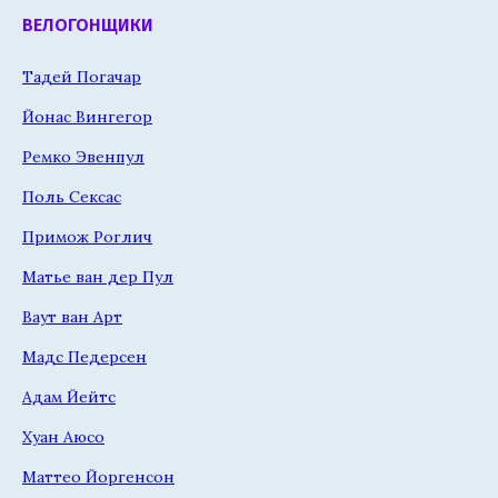
ВЕЛОГОНЩИКИ
Тадей Погачар
Йонас Вингегор
Ремко Эвенпул
Поль Сексас
Примож Роглич
Матье ван дер Пул
Ваут ван Арт
Мадс Педерсен
Адам Йейтс
Хуан Аюсо
Маттео Йоргенсон