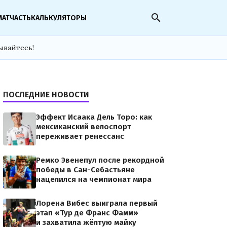
search
МАТЧАСТЬ
КАЛЬКУЛЯТОРЫ
ывайтесь!
ПОСЛЕДНИЕ НОВОСТИ
Эффект Исаака Дель Торо: как
мексиканский велоспорт
переживает ренессанс
Ремко Эвенепул после рекордной
победы в Сан-Себастьяне
нацелился на чемпионат мира
Лорена Вибес выиграла первый
этап «Тур де Франс Фамм»
и захватила жёлтую майку