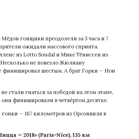
 Мёдон гонщики преодолели за 3 часа и 7
е зрители ожидали массового спринта.
лленс из Lotto Soudal и Мике Тёниссен из
. Несколько не повезло Жюлиану
от финишировал шестым. А брат Горки — Ион
е стали гнаться за победой на этом этапе,
ь они финишировали в четвёртом десятке.
 гонки — 187 километров из Орсонвиля в
цца — 2018» (Paris-Nice), 135 км