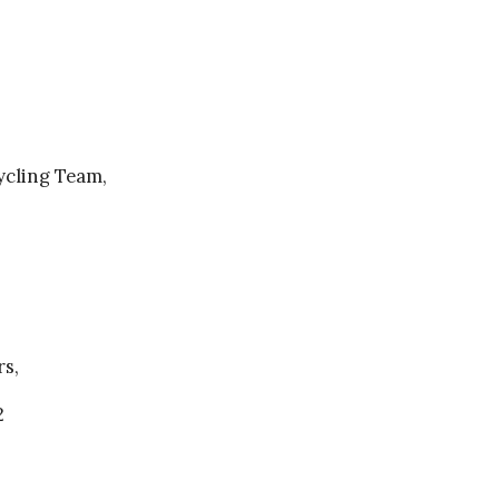
ycling Team,
s,
2