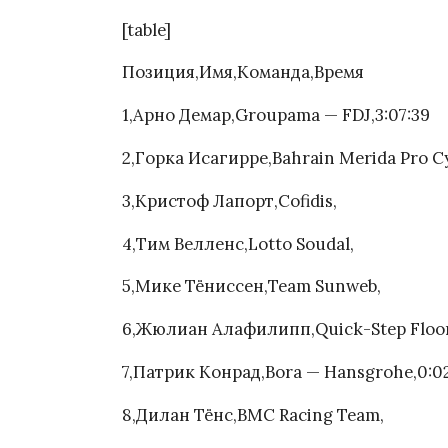
[table]
Позиция,Имя,Команда,Время
1,Арно Демар,Groupama — FDJ,3:07:39
2,Горка Исагирре,Bahrain Merida Pro C
3,Кристоф Лапорт,Cofidis,
4,Тим Велленс,Lotto Soudal,
5,Мике Тёниссен,Team Sunweb,
6,Жюлиан Алафилипп,Quick-Step Floor
7,Патрик Конрад,Bora — Hansgrohe,0:0
8,Дилан Тёнс,BMC Racing Team,