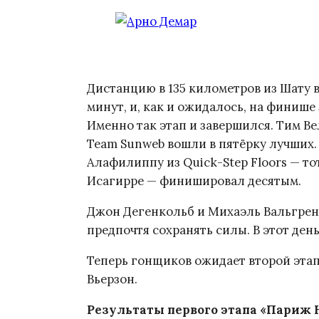
Дистанцию в 135 километров из Шату в
минут, и, как и ожидалось, на финиш
Именно так этап и завершился. Тим Ве
Team Sunweb вошли в пятёрку лучших
Алафилиппу из Quick-Step Floors — т
Исагирре — финишировал десятым.
Джон Дегенкольб и Михаэль Вальгрен н
предпочтя сохранять силы. В этот ден
Теперь гонщиков ожидает второй этап
Вьерзон.
Результаты первого этапа «Париж Ни