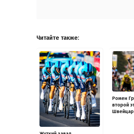
Читайте также:
Ромен Гр
второй э
Швейцар
Жуткий завал