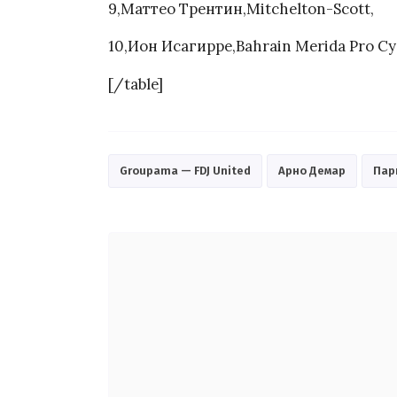
9,Маттео Трентин,Mitchelton-Scott,
10,Ион Исагирре,Bahrain Merida Pro Cy
[/table]
Groupama — FDJ United
Арно Демар
Пар