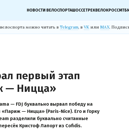
НОВОСТИ ВЕЛОСПОРТА
ШОССЕ
ТРЕК
ВЕЛОКРОСС
МТБ
велоспорта можно читать в
Telegram
, в
VK
или
MAX
. Подпис
ал первый этап
ж — Ницца»
ama — FDJ буквально вырвал победу на
«Париж — Ницца» (Paris-Nice). Его и Горку
g Team разделили буквально считанные
ересёк Кристоф Лапорт из Cofidis.