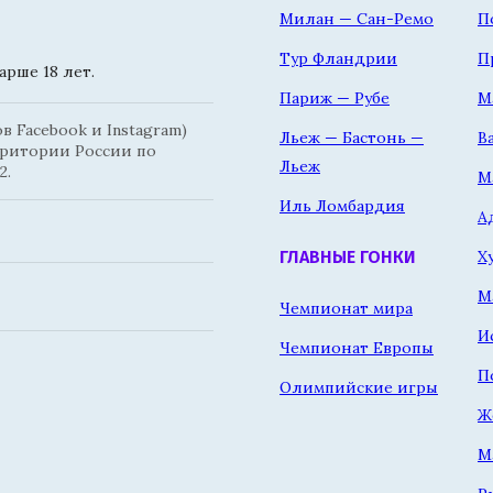
Милан — Сан-Ремо
П
Тур Фландрии
П
рше 18 лет.
Париж — Рубе
М
 Facebook и Instagram)
Льеж — Бастонь —
В
рритории России по
Льеж
2.
М
Иль Ломбардия
А
Х
ГЛАВНЫЕ ГОНКИ
М
Чемпионат мира
И
Чемпионат Европы
П
Олимпийские игры
Ж
М