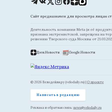
Сайт предназначен для просмотра лицам ста
Деятельность компании Meta (и её продуктов
признана экстремистской, запрещена на те
решению Тверского суда Москвы от 21.03.202
Дзен.Новости
|
Google.Новости
© 2026 Велодейли.ру (velodaily.ru) |
О проекте
Написать в редакцию
Реклама и обратная связь:
news@velodaily.ru