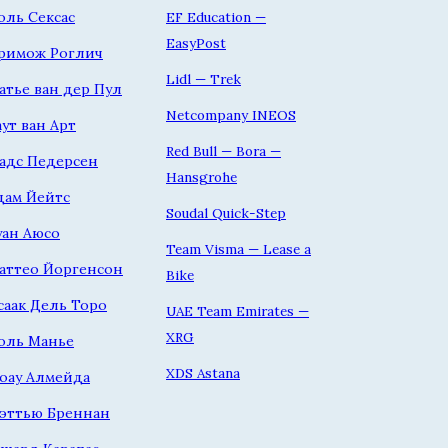
оль Сексас
EF Education —
EasyPost
римож Роглич
Lidl — Trek
атье ван дер Пул
Netcompany INEOS
аут ван Арт
Red Bull — Bora —
адс Педерсен
Hansgrohe
дам Йейтс
Soudal Quick-Step
уан Аюсо
Team Visma — Lease a
аттео Йоргенсон
Bike
саак Дель Торо
UAE Team Emirates —
XRG
оль Манье
XDS Astana
оау Алмейда
эттью Бреннан