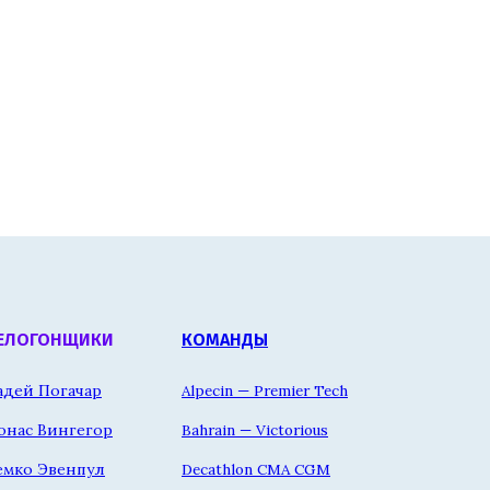
ЕЛОГОНЩИКИ
КОМАНДЫ
адей Погачар
Alpecin — Premier Tech
онас Вингегор
Bahrain — Victorious
емко Эвенпул
Decathlon CMA CGM