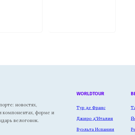
WORLDTOUR
В
орте: новостях,
Тур де Франс
Т
и компонентах, форме и
Джиро д'Италия
Й
ндарь велогонок.
Вуэльта Испании
Р