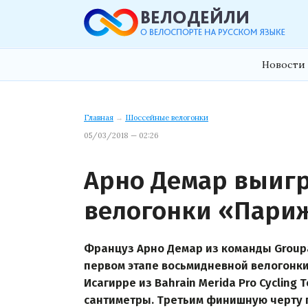
Новости 
Главная
→
Шоссейные велогонки
05/03/2018 — 02:26
Арно Демар выигр
велогонки «Пари
Француз Арно Демар из команды Group
первом этапе восьмидневной велогонки 
Исагирре из Bahrain Merida Pro Cyclin
сантиметры. Третьим финишную черту п