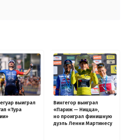
егуар выиграл
Вингегор выиграл
тап «Тура
«Париж — Ницца»,
ии»
но проиграл финишную
дуэль Ленни Мартинесу