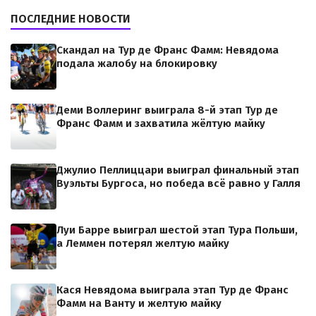
ПОСЛЕДНИЕ НОВОСТИ
Скандал на Тур де Франс Фамм: Невядома
подала жалобу на блокировку
Деми Воллеринг выиграла 8-й этап Тур де
Франс Фамм и захватила жёлтую майку
Джулио Пеллиццари выиграл финальный этап
Вуэльты Бургоса, но победа всё равно у Галля
Луи Барре выиграл шестой этап Тура Польши,
а Леммен потерял желтую майку
Кася Невядома выиграла этап Тур де Франс
Фамм на Ванту и желтую майку