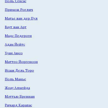
Поль Сексас
Примож Роглич
Матье ван дер Пул
Ваут ван Арт
Мадс Педерсен
Адам Йейтс
Хуан Аюсо
Маттео Йоргенсон
Исаак Дель Торо
Поль Манье
Жоау Алмейда
Мэттью Бреннан
Ричард Карапас