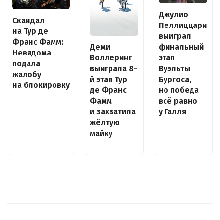
Джулио
Скандал
Пеллиццари
на Тур де
выиграл
Франс Фамм:
Деми
финальный
Невядома
Воллеринг
этап
подала
выиграла 8-
Вуэльты
жалобу
й этап Тур
Бургоса,
на блокировку
де Франс
но победа
Фамм
всё равно
и захватила
у Галля
жёлтую
майку