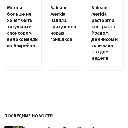
Merida
Bahrain
Bahrain
больше не
Merida
Merida
хочет быть
наняла
расторгла
титульным
сразу шесть
контракт с
спонсором
новых
Роаном
велокоманды
гонщиков
Деннисом и
из Бахрейна
скрывала
это две
недели
ПОСЛЕДНИЕ НОВОСТИ