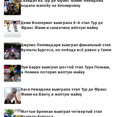
Скандал на Тур де Франс Фамм: Невядома
подала жалобу на блокировку
Деми Воллеринг выиграла 8-й этап Тур де
Франс Фамм и захватила жёлтую майку
Джулио Пеллиццари выиграл финальный этап
Вуэльты Бургоса, но победа всё равно у Галля
Луи Барре выиграл шестой этап Тура Польши,
а Леммен потерял желтую майку
Кася Невядома выиграла этап Тур де Франс
Фамм на Ванту и желтую майку
Мэттью Бреннан выиграл четвертый этап
Вуэльты Бургоса