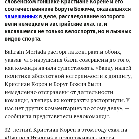
словенском гонщике Кристиане Корене и его
соотечественнике Боруте Божиче, оказавшихся
замешанных
в деле, расследование которого
вели немецкие и австрийские власти, и
касавшемся не только велоспорта, но и лыжных
видов спорта.
Bahrain Meriada расторгла контракты обоих,
указав, что нарушения были совершены до того,
как команда начала существовать. «Ввиду нашей
политики абсолютной нетерпимости к допингу,
Кристиан Корен и Борут Божич были
немедленно отстранены от деятельности
команды, а теперь их контракты расторгнуты. У
нас нет других комментариев по этому делу», —
сообщили представители велокоманды.
32-летний Кристиан Корен в этом году ехал на
«Джиро д’Италии» и поддерживал лидера