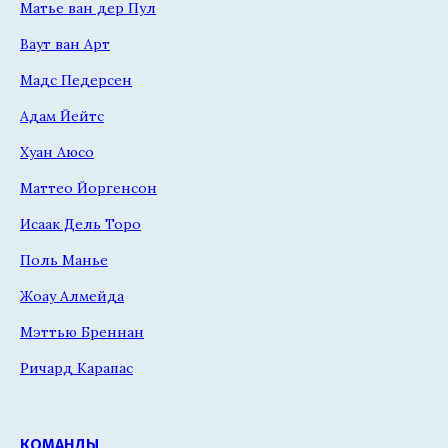
Матье ван дер Пул
Ваут ван Арт
Мадс Педерсен
Адам Йейтс
Хуан Аюсо
Маттео Йоргенсон
Исаак Дель Торо
Поль Манье
Жоау Алмейда
Мэттью Бреннан
Ричард Карапас
КОМАНДЫ