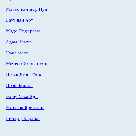
Матье ван дер Пул
Ваут ван Арт
Мадс Педерсен
Адам Йейтс
Хуан Аюсо
Маттео Йоргенсон
Исаак Дель Торо
Поль Манье
Жоау Алмейда
Мэттью Бреннан
Ричард Карапас