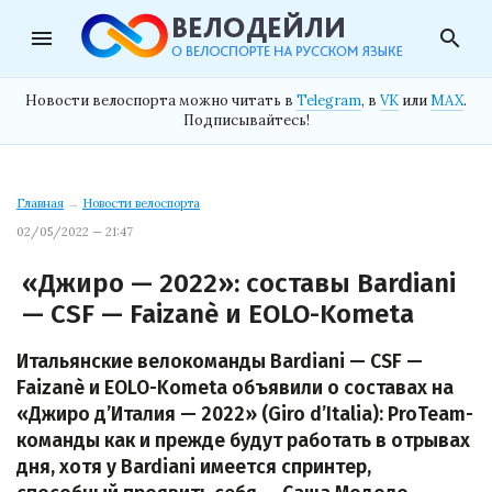
menu
search
Новости велоспорта можно читать в
Telegram
, в
VK
или
MAX
.
Подписывайтесь!
Главная
→
Новости велоспорта
02/05/2022 — 21:47
«Джиро — 2022»: составы Bardiani
— CSF — Faizanè и EOLO-Kometa
Итальянские велокоманды Bardiani — CSF —
Faizanè и EOLO-Kometa объявили о составах на
«Джиро д’Италия — 2022» (Giro d’Italia): ProTeam-
команды как и прежде будут работать в отрывах
дня, хотя у Bardiani имеется спринтер,