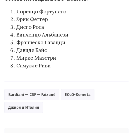
Лоренцо Фортунато
Эрик Феттер
Диего Роса
Винченцо Альбанези
Франческо Гавацци
Давиде Байс
Мирко Маэстри
Самуэле Риви
Bardiani — CSF — Faizanè
EOLO-Kometa
Джиро д’Италия