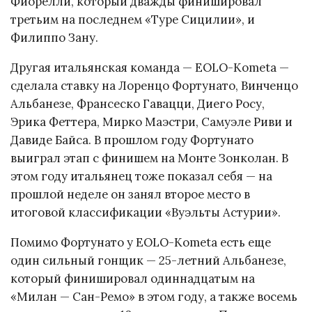
Фиорелли, который дважды финишировал
третьим на последнем «Туре Сицилии», и
Филиппо Зану.
Другая итальянская команда — EOLO-Kometa —
сделала ставку на Лоренцо Фортунато, Винченцо
Альбанезе, Франсеско Гавацци, Диего Росу,
Эрика Феттера, Мирко Маэстри, Самуэле Риви и
Давиде Байса. В прошлом году Фортунато
выиграл этап с финишем на Монте Зонколан. В
этом году итальянец тоже показал себя — на
прошлой неделе он занял второе место в
итоговой классификации «Вуэльты Астурии».
Помимо Фортунато у EOLO-Kometa есть еще
один сильный гонщик — 25-летний Альбанезе,
который финишировал одиннадцатым на
«Милан — Сан-Ремо» в этом году, а также восемь