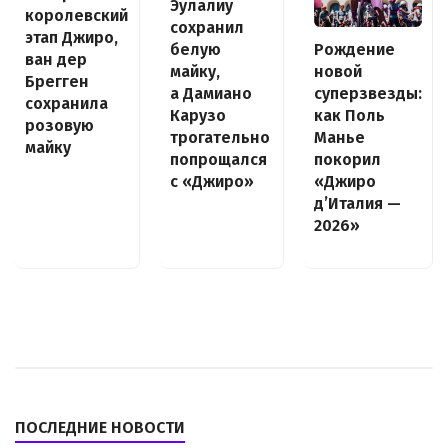
Эулалиу
королевский
сохранил
этап Джиро,
белую
Рождение
ван дер
майку,
новой
Брегген
а Дамиано
суперзвезды:
сохранила
Карузо
как Поль
розовую
трогательно
Манье
майку
попрощался
покорил
с «Джиро»
«Джиро
д’Италия —
2026»
ПОСЛЕДНИЕ НОВОСТИ