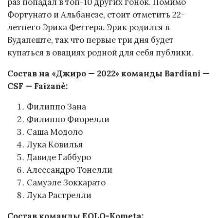
раз попадал в топ-10 других гонок. Помимо
Фортунато и Альбанезе, стоит отметить 22-
летнего Эрика Феттера. Эрик родился в
Будапеште, так что первые три дня будет
купаться в овациях родной для себя публики.
Состав на «Джиро — 2022» команды Bardiani —
CSF — Faizanè:
Филиппо Зана
Филиппо Фиорелли
Саша Модоло
Лука Ковилья
Давиде Габбуро
Алессандро Тонелли
Самуэле Зоккарато
Лука Растрелли
Состав команды EOLO-Kometa: