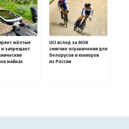
иряет жёлтые
UCI вслед за МОК
 и запрещает
смягчил ограничения для
амические
белорусов и юниоров
на майках
из России