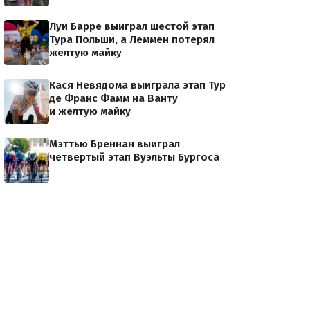
Луи Барре выиграл шестой этап
Тура Польши, а Леммен потерял
желтую майку
Кася Невядома выиграла этап Тур
де Франс Фамм на Ванту
и желтую майку
Мэттью Бреннан выиграл
четвертый этап Вуэльты Бургоса