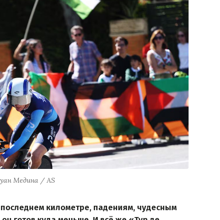
уан Медина / AS
 последнем километре, падениям, чудесным
он готов куда меньше. И всё же «Тур де