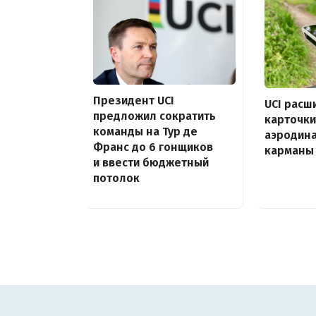
Президент UCI
UCI расш
предложил сократить
карточки
команды на Тур де
аэродин
Франс до 6 гонщиков
карманы 
и ввести бюджетный
потолок