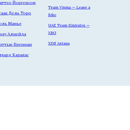
аттео Йоргенсон
Team Visma — Lease a
саак Дель Торо
Bike
оль Манье
UAE Team Emirates —
XRG
оау Алмейда
XDS Astana
эттью Бреннан
ичард Карапас