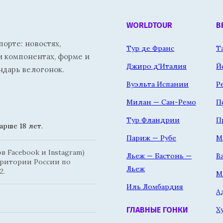
WORLDTOUR
В
орте: новостях,
Тур де Франс
Т
и компонентах, форме и
Джиро д'Италия
Й
ндарь велогонок.
Вуэльта Испании
Р
Милан — Сан-Ремо
П
Тур Фландрии
П
рше 18 лет.
Париж — Рубе
М
 Facebook и Instagram)
Льеж — Бастонь —
В
рритории России по
Льеж
2.
М
Иль Ломбардия
А
Х
ГЛАВНЫЕ ГОНКИ