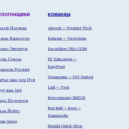
ЕЛОГОНЩИКИ
КОМАНДЫ
адей Погачар
Alpecin — Premier Tech
онас Вингегор
Bahrain — Victorious
емко Эвенпул
Decathlon CMA CGM
оль Сексас
EF Education —
EasyPost
римож Роглич
Groupama — FDJ United
атье ван дер Пул
Lidl — Trek
аут ван Арт
Netcompany INEOS
адс Педерсен
Red Bull — Bora —
дам Йейтс
Hansgrohe
уан Аюсо
Soudal Quick-Step