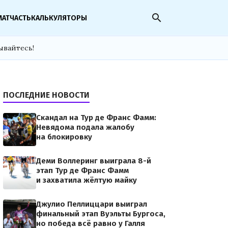
search
МАТЧАСТЬ
КАЛЬКУЛЯТОРЫ
ывайтесь!
ПОСЛЕДНИЕ НОВОСТИ
Скандал на Тур де Франс Фамм:
Невядома подала жалобу
на блокировку
Деми Воллеринг выиграла 8-й
этап Тур де Франс Фамм
и захватила жёлтую майку
Джулио Пеллиццари выиграл
финальный этап Вуэльты Бургоса,
но победа всё равно у Галля