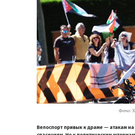
Фото: Х
Велоспорт привык к драме — атакам на
спасениям. Но к политическим штормам 