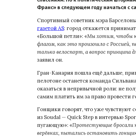
Франс» в следующем году начаться с с
Спортивный советник мэра Барселон
газетой AS
: город откажется принимать
«Большой петли»: «
Мы хотим, чтобы к
флагом, как это произошло с Россией, 
только велоспорт, а вопрос принципа д
заявил он.
Гран-Канария пошла ещё дальше, приг
пелотоне останется команда Сильвана 
оказаться в непривычной роли: не полу
самим платить им за право провести г
Гонщики говорят, что уже чувствуют 
из Soudal — Quick Step в интервью Sp
пугающую»: «
Протестующие бросали кн
верёвках, пытались остановить гонщи