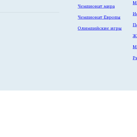
М
Чемпионат мира
И
Чемпионат Европы
П
Олимпийские игры
Ж
М
Р