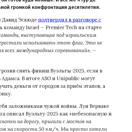
амой громкой конфронтации десятилетия.
ы Давид Эскюде
подтвердил в разговоре с
 команду Israel — Premier Tech на старте
оманды, выступающие под израильским
перестали использовать этот флаг. Это не
ля всех международных соревнований
», —
розив снять финиш Вуэльты-2025, если в
Адамса. В итоге ASO и Unipublic могут
чать деньги от городов за приём этапов, а
онку.
себя заложниками чужой войны. Луи Верваке
orza описал Вуэльту-2025 как «небезопасную и
опки на дорогу, прыгали с мостов на
ков на скорости 50 км/ч. Мы просто хотели