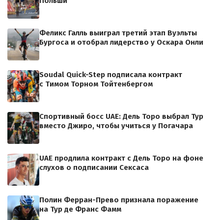
Польши
Феликс Галль выиграл третий этап Вуэльты
Бургоса и отобрал лидерство у Оскара Онли
Soudal Quick-Step подписала контракт
с Тимом Торном Тойтенбергом
Спортивный босс UAE: Дель Торо выбрал Тур
вместо Джиро, чтобы учиться у Погачара
UAE продлила контракт с Дель Торо на фоне
слухов о подписании Сексаса
Полин Ферран-Прево признала поражение
на Тур де Франс Фамм