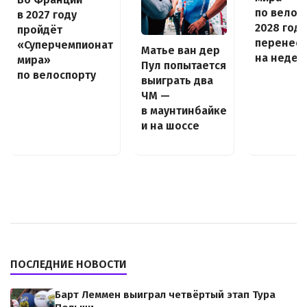
по велос
в 2027 году
2028 года
пройдёт
перенес
«Суперчемпионат
Матье ван дер
на неде
мира»
Пул попытается
по велоспорту
выиграть два
ЧМ —
в маунтинбайке
и на шоссе
ПОСЛЕДНИЕ НОВОСТИ
Барт Леммен выиграл четвёртый этап Тура