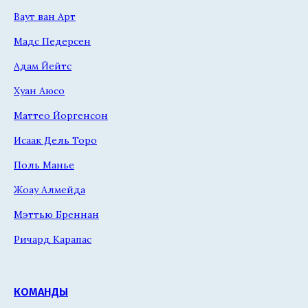
Ваут ван Арт
Мадс Педерсен
Адам Йейтс
Хуан Аюсо
Маттео Йоргенсон
Исаак Дель Торо
Поль Манье
Жоау Алмейда
Мэттью Бреннан
Ричард Карапас
КОМАНДЫ