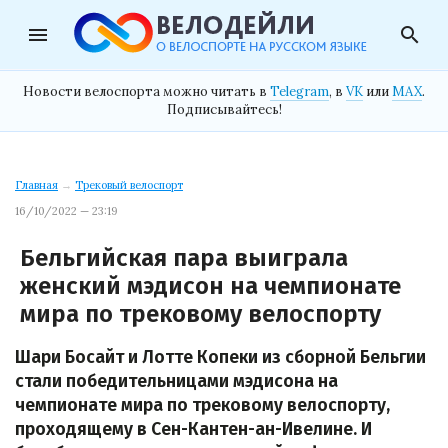
menu
search
Новости велоспорта можно читать в
Telegram
, в
VK
или
MAX
.
Подписывайтесь!
Главная
→
Трековый велоспорт
16/10/2022 — 23:19
Бельгийская пара выиграла
женский мэдисон на чемпионате
мира по трековому велоспорту
Шари Босайт и Лотте Копеки из сборной Бельгии
стали победительницами мэдисона на
чемпионате мира по трековому велоспорту,
проходящему в Сен-Кантен-ан-Ивелине. И