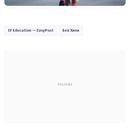
EF Education — EasyPost
Бен Хили
РЕКЛАМА