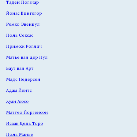
Тадей Погачар
Йонас Вингегор
Ремко Эвенпул
Поль Сексас
Примож Роглич
Матье ван дер Пул
Ваут ван Арт
Мадс Педерсен
Адам Йейтс
Хуан Аюсо
Маттео Йоргенсон
Исаак Дель Торо
Поль Манье