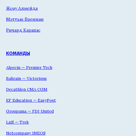
Жоау Алмейда
Мэттью Бреннан
Ричард Карапас
КОМАНДЫ
Alpecin — Premier Tech
Bahrain — Victorious
Decathlon CMA CGM
EF Education — EasyPost
Groupama — FDJ United
Lidl — Trek
Netcompany INEOS