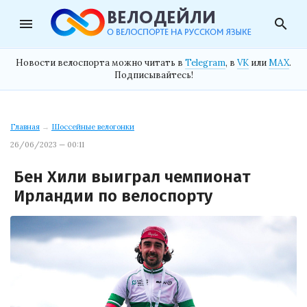
menu
search
Новости велоспорта можно читать в
Telegram
, в
VK
или
MAX
.
Подписывайтесь!
Главная
→
Шоссейные велогонки
26/06/2023 — 00:11
Бен Хили выиграл чемпионат
Ирландии по велоспорту