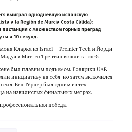
iers выиграл однодневную испанскую
sta a la Región de Murcia Costa Cálida):
 дистанция с множеством горных преград
ты и 10 секунд.
она Кларка из Israel — Premier Tech и Йорди
 Мадуа и Маттео Трентин вошли в топ-5.
хене был плавным подъемом. Гонщики UAE
взяли инициативу на себя, но затем включился
о сил. Бен Тёрнер был одним из тех
ца на извилистых финальных метрах.
я профессиональная победа.