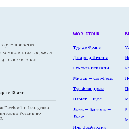
WORLDTOUR
В
орте: новостях,
Тур де Франс
Т
и компонентах, форме и
Джиро д'Италия
Й
ндарь велогонок.
Вуэльта Испании
Р
Милан — Сан-Ремо
П
Тур Фландрии
П
рше 18 лет.
Париж — Рубе
М
 Facebook и Instagram)
Льеж — Бастонь —
В
рритории России по
Льеж
2.
М
Иль Ломбардия