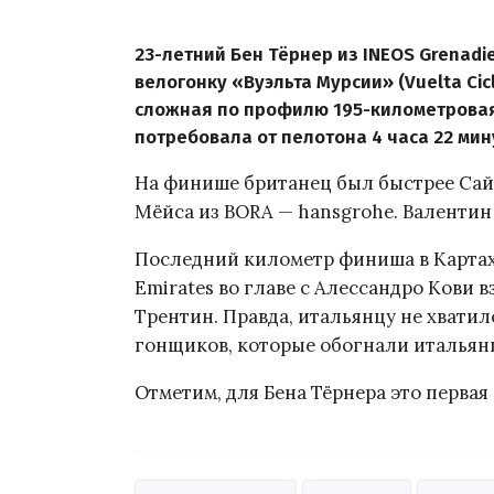
23-летний Бен Тёрнер из INEOS Grenad
велогонку «Вуэльта Мурсии» (Vuelta Cicli
сложная по профилю 195-километровая
потребовала от пелотона 4 часа 22 мину
На финише британец был быстрее Сайм
Мёйса из BORA — hansgrohe. Валентин
Последний километр финиша в Карта
Emirates во главе с Алессандро Кови 
Трентин. Правда, итальянцу не хватил
гонщиков, которые обогнали итальян
Отметим, для Бена Тёрнера это перва