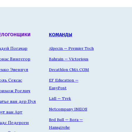
ЕЛОГОНЩИКИ
КОМАНДЫ
адей Погачар
Alpecin — Premier Tech
онас Вингегор
Bahrain — Victorious
емко Эвенпул
Decathlon CMA CGM
оль Сексас
EF Education —
EasyPost
римож Роглич
Lidl — Trek
атье ван дер Пул
Netcompany INEOS
аут ван Арт
Red Bull — Bora —
адс Педерсен
Hansgrohe