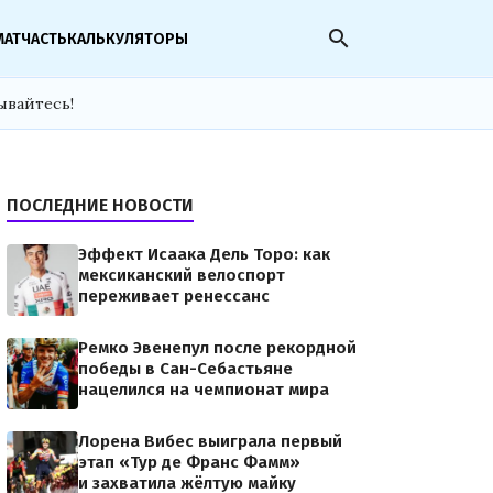
search
МАТЧАСТЬ
КАЛЬКУЛЯТОРЫ
ывайтесь!
ПОСЛЕДНИЕ НОВОСТИ
Эффект Исаака Дель Торо: как
мексиканский велоспорт
переживает ренессанс
Ремко Эвенепул после рекордной
победы в Сан-Себастьяне
нацелился на чемпионат мира
Лорена Вибес выиграла первый
этап «Тур де Франс Фамм»
и захватила жёлтую майку