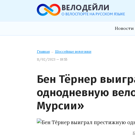
Новости 
Главная
→
Шоссейные велогонки
11/02/2023 — 18:55
Бен Тёрнер выиг
однодневную вело
Мурсии»
Б