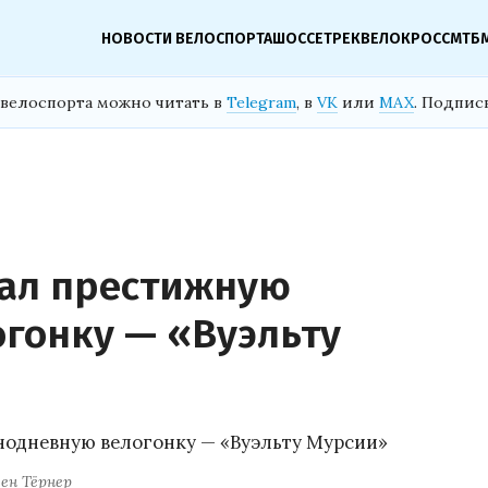
НОВОСТИ ВЕЛОСПОРТА
ШОССЕ
ТРЕК
ВЕЛОКРОСС
МТБ
велоспорта можно читать в
Telegram
, в
VK
или
MAX
. Подпис
рал престижную
гонку — «Вуэльту
ен Тёрнер