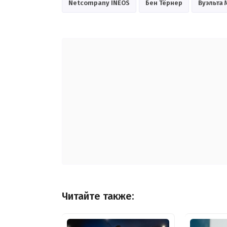
Netcompany INEOS
Бен Тёрнер
Вуэльта
Читайте также: